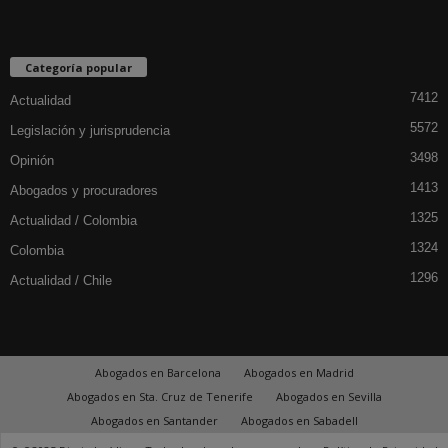
Categoría popular
7412
Actualidad
5572
Legislación y jurisprudencia
3498
Opinión
1413
Abogados y procuradores
1325
Actualidad / Colombia
1324
Colombia
1296
Actualidad / Chile
Abogados en Barcelona
Abogados en Madrid
Abogados en Sta. Cruz de Tenerife
Abogados en Sevilla
Abogados en Santander
Abogados en Sabadell