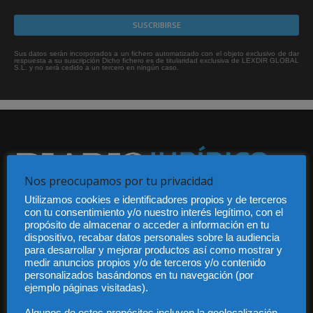
Sus datos serán incorporados a un fichero automatizado con el objeto exclusivo de dar
respuesta a su suscripción Dicho fichero es de titularidad exclusiva de LEXDIR GLOBAL
S.L. y no será cedido a un tercero en ningún caso.
Nos preocupamos por tu privacidad
Utilizamos cookies e identificadores propios y de terceros
Audiencia y Publicidad
con tu consentimiento y/o nuestro interés legítimo, con el
Quiénes somos
propósito de almacenar o acceder a información en tu
Legal
dispositivo, recabar datos personales sobre la audiencia
Privacidad
para desarrollar y mejorar productos así como mostrar y
Contacto
medir anuncios propios y/o de terceros y/o contenido
personalizados basándonos en tu navegación (por
Guía Colaboradores
ejemplo páginas visitadas).