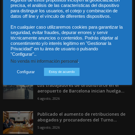
Algunos de estos propósitos incluyen la geolocalización
Contáctanos:
info@diariojuridico.com
precisa, el análisis de las características del dispositivo
para distinguir los usuarios, el cotejo y combinación de
datos off line y el vínculo de diferentes dispositivos.
En cualquier caso utilizaremos cookies para garantizar la
seguridad, evitar fraudes, depurar errores y servir
técnicamente anuncios o contenidos. Podrás objetar al
Incluso más noticias
consentimiento y/o interés legítimo en "Gestionar la
Privacidad" en tu área de usuario o pulsando
Las empresas se exponen a
"Configurar"..
responsabilidades penales por una
No venda mi información personal
.
prevención deficiente...
Configurar
Estoy de acuerdo
6 agosto, 2026
Los trabajadores de Groundforce en el
aeropuerto de Barcelona inician huelga...
6 agosto, 2026
Publicado el aumento de retribuciones de
abogados y procuradores del Turno...
5 agosto, 2026