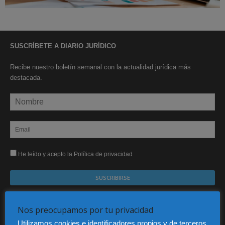
SUSCRÍBETE A DIARIO JURÍDICO
Recibe nuestro boletín semanal con la actualidad jurídica más
destacada.
He leído y acepto la Política de privacidad
Sus datos serán incorporados a un fichero automatizado con el objeto exclusivo de dar
respuesta a su suscripción Dicho fichero es de titularidad exclusiva de LEXDIR GLOBAL
Nos preocupamos por tu privacidad
S.L. y no será cedido a un tercero en ningún caso.
Utilizamos cookies e identificadores propios y de terceros