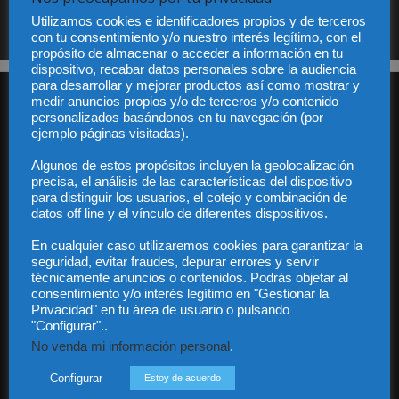
Sus datos serán incorporados a un fichero automatizado con el objeto exclusivo de dar
respuesta a su suscripción Dicho fichero es de titularidad exclusiva de LEXDIR GLOBAL
S.L. y no será cedido a un tercero en ningún caso.
Utilizamos cookies e identificadores propios y de terceros
con tu consentimiento y/o nuestro interés legítimo, con el
propósito de almacenar o acceder a información en tu
dispositivo, recabar datos personales sobre la audiencia
para desarrollar y mejorar productos así como mostrar y
medir anuncios propios y/o de terceros y/o contenido
personalizados basándonos en tu navegación (por
ejemplo páginas visitadas).
Algunos de estos propósitos incluyen la geolocalización
precisa, el análisis de las características del dispositivo
Audiencia y Publicidad
para distinguir los usuarios, el cotejo y combinación de
Quiénes somos
datos off line y el vínculo de diferentes dispositivos.
Legal
En cualquier caso utilizaremos cookies para garantizar la
Privacidad
seguridad, evitar fraudes, depurar errores y servir
Contacto
técnicamente anuncios o contenidos. Podrás objetar al
Guía Colaboradores
consentimiento y/o interés legítimo en "Gestionar la
Privacidad" en tu área de usuario o pulsando
"Configurar"..
Contáctanos:
info@diariojuridico.com
No venda mi información personal
.
Configurar
Estoy de acuerdo