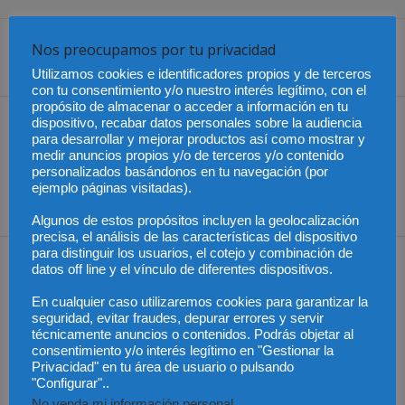
Nos preocupamos por tu privacidad
Share
Utilizamos cookies e identificadores propios y de terceros
con tu consentimiento y/o nuestro interés legítimo, con el
propósito de almacenar o acceder a información en tu
dispositivo, recabar datos personales sobre la audiencia
Artículo anterior
Artículo siguiente
para desarrollar y mejorar productos así como mostrar y
México – Se amplía la
Economía impulsa la
medir anuncios propios y/o de terceros y/o contenido
emisión digital de
creación de ANESFI
personalizados basándonos en tu navegación (por
certificados de uso de
ejemplo páginas visitadas).
suelo
Algunos de estos propósitos incluyen la geolocalización
precisa, el análisis de las características del dispositivo
para distinguir los usuarios, el cotejo y combinación de
Artículos relacionados
Más del autor
datos off line y el vínculo de diferentes dispositivos.
En cualquier caso utilizaremos cookies para garantizar la
seguridad, evitar fraudes, depurar errores y servir
técnicamente anuncios o contenidos. Podrás objetar al
consentimiento y/o interés legítimo en "Gestionar la
Privacidad" en tu área de usuario o pulsando
"Configurar"..
Colombia – Proteger la
Colombia – Abelardo de
Colombia – Judicatura y
vida desde la
la Espirella asumirá en
acceso al título de
No venda mi información personal
.