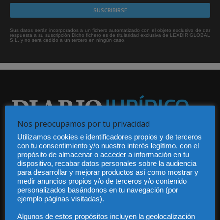
Sus datos serán incorporados a un fichero automatizado con el objeto exclusivo de dar
respuesta a su suscripción Dicho fichero es de titularidad exclusiva de LEXDIR GLOBAL
S.L. y no será cedido a un tercero en ningún caso.
Nos preocupamos por tu privacidad
Audiencia y Publicidad
Utilizamos cookies e identificadores propios y de terceros
con tu consentimiento y/o nuestro interés legítimo, con el
Quiénes somos
propósito de almacenar o acceder a información en tu
Legal
dispositivo, recabar datos personales sobre la audiencia
Privacidad
para desarrollar y mejorar productos así como mostrar y
Contacto
medir anuncios propios y/o de terceros y/o contenido
Guía Colaboradores
personalizados basándonos en tu navegación (por
ejemplo páginas visitadas).
Algunos de estos propósitos incluyen la geolocalización
Contáctanos:
info@diariojuridico.com