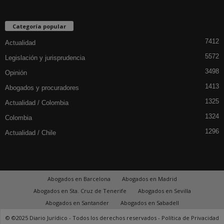
Categoría popular
7412
Actualidad
5572
Legislación y jurisprudencia
3498
Opinión
1413
Abogados y procuradores
1325
Actualidad / Colombia
1324
Colombia
1296
Actualidad / Chile
Abogados en Barcelona
Abogados en Madrid
Abogados en Sta. Cruz de Tenerife
Abogados en Sevilla
Abogados en Santander
Abogados en Sabadell
© ©2025 Diario Jurídico - Todos los derechos reservados -
Política de Privacidad