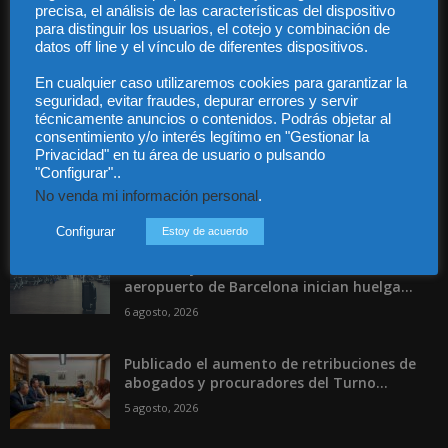
precisa, el análisis de las características del dispositivo
para distinguir los usuarios, el cotejo y combinación de
datos off line y el vínculo de diferentes dispositivos.
En cualquier caso utilizaremos cookies para garantizar la
seguridad, evitar fraudes, depurar errores y servir
técnicamente anuncios o contenidos. Podrás objetar al
Incluso más noticias
consentimiento y/o interés legítimo en "Gestionar la
Privacidad" en tu área de usuario o pulsando
Las empresas se exponen a
"Configurar"..
responsabilidades penales por una
No venda mi información personal
.
prevención deficiente...
6 agosto, 2026
Configurar
Estoy de acuerdo
Los trabajadores de Groundforce en el
aeropuerto de Barcelona inician huelga...
6 agosto, 2026
Publicado el aumento de retribuciones de
abogados y procuradores del Turno...
5 agosto, 2026