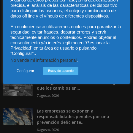
Algunos de estos propósitos incluyen la geolocalización
Contáctanos:
info@diariojuridico.com
precisa, el análisis de las características del dispositivo
para distinguir los usuarios, el cotejo y combinación de
datos off line y el vínculo de diferentes dispositivos.
En cualquier caso utilizaremos cookies para garantizar la
seguridad, evitar fraudes, depurar errores y servir
técnicamente anuncios o contenidos. Podrás objetar al
Incluso más noticias
consentimiento y/o interés legítimo en "Gestionar la
Privacidad" en tu área de usuario o pulsando
Especialización total: por qué TBF Abogados
"Configurar"..
es el referente en derecho...
No venda mi información personal
.
7 agosto, 2026
Configurar
Estoy de acuerdo
La Abogacía Catalana alerta del riesgo de
que los cambios en...
7 agosto, 2026
Las empresas se exponen a
responsabilidades penales por una
prevención deficiente...
6 agosto, 2026