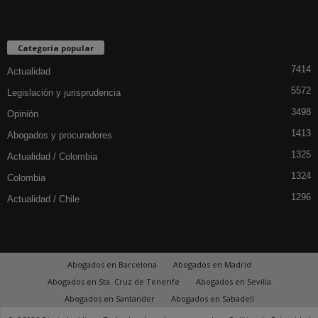
Categoría popular
7414
Actualidad
5572
Legislación y jurisprudencia
3498
Opinión
1413
Abogados y procuradores
1325
Actualidad / Colombia
1324
Colombia
1296
Actualidad / Chile
Abogados en Barcelona
Abogados en Madrid
Abogados en Sta. Cruz de Tenerife
Abogados en Sevilla
Abogados en Santander
Abogados en Sabadell