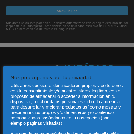
Sus datos serán incorporados a un fichero automatizado con el objeto exclusivo de dar
respuesta a su suscripción Dicho fichero es de titularidad exclusiva de LEXDIR GLOBAL
S.L. y no será cedido a un tercero en ningún caso.
Nos preocupamos por tu privacidad
Utilizamos cookies e identificadores propios y de terceros
Audiencia y Publicidad
con tu consentimiento y/o nuestro interés legítimo, con el
Quiénes somos
propósito de almacenar o acceder a información en tu
Legal
dispositivo, recabar datos personales sobre la audiencia
Privacidad
para desarrollar y mejorar productos así como mostrar y
Contacto
medir anuncios propios y/o de terceros y/o contenido
personalizados basándonos en tu navegación (por
Guía Colaboradores
ejemplo páginas visitadas).