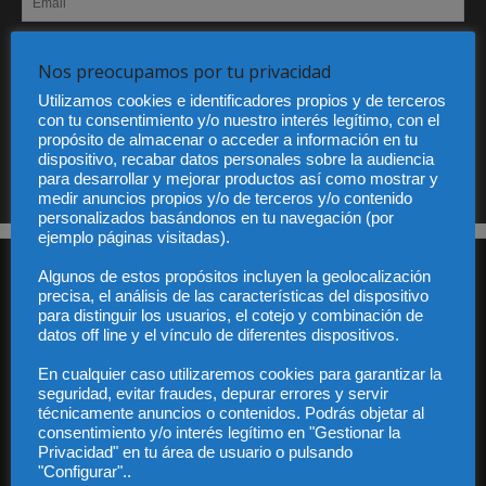
He leído y acepto la Política de privacidad
Nos preocupamos por tu privacidad
Utilizamos cookies e identificadores propios y de terceros
con tu consentimiento y/o nuestro interés legítimo, con el
propósito de almacenar o acceder a información en tu
Sus datos serán incorporados a un fichero automatizado con el objeto exclusivo de dar
dispositivo, recabar datos personales sobre la audiencia
respuesta a su suscripción Dicho fichero es de titularidad exclusiva de LEXDIR GLOBAL
S.L. y no será cedido a un tercero en ningún caso.
para desarrollar y mejorar productos así como mostrar y
medir anuncios propios y/o de terceros y/o contenido
personalizados basándonos en tu navegación (por
ejemplo páginas visitadas).
Algunos de estos propósitos incluyen la geolocalización
precisa, el análisis de las características del dispositivo
para distinguir los usuarios, el cotejo y combinación de
datos off line y el vínculo de diferentes dispositivos.
En cualquier caso utilizaremos cookies para garantizar la
Audiencia y Publicidad
seguridad, evitar fraudes, depurar errores y servir
Quiénes somos
técnicamente anuncios o contenidos. Podrás objetar al
Legal
consentimiento y/o interés legítimo en "Gestionar la
Privacidad
Privacidad" en tu área de usuario o pulsando
"Configurar"..
Contacto