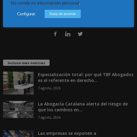
No venda mi información personal
.
Guía Colaboradores
Configurar
Estoy de acuerdo
Contáctanos:
info@diariojuridico.com
Incluso más noticias
Especialización total: por qué TBF Abogados
es el referente en derecho...
7 agosto, 2026
La Abogacía Catalana alerta del riesgo de
que los cambios en...
7 agosto, 2026
Las empresas se exponen a