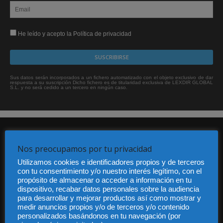
He leído y acepto la Política de privacidad
Sus datos serán incorporados a un fichero automatizado con el objeto exclusivo de dar
respuesta a su suscripción Dicho fichero es de titularidad exclusiva de LEXDIR GLOBAL
S.L. y no será cedido a un tercero en ningún caso.
Nos preocupamos por tu privacidad
Utilizamos cookies e identificadores propios y de terceros
con tu consentimiento y/o nuestro interés legítimo, con el
propósito de almacenar o acceder a información en tu
Audiencia y Publicidad
dispositivo, recabar datos personales sobre la audiencia
Quiénes somos
para desarrollar y mejorar productos así como mostrar y
Legal
medir anuncios propios y/o de terceros y/o contenido
Privacidad
personalizados basándonos en tu navegación (por