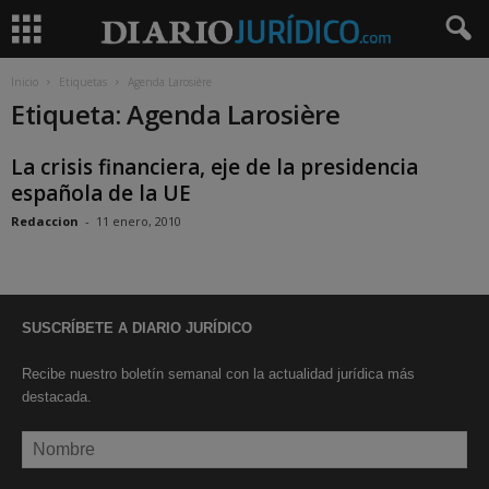
Inicio
Etiquetas
Agenda Larosière
Etiqueta: Agenda Larosière
La crisis financiera, eje de la presidencia
española de la UE
Redaccion
-
11 enero, 2010
SUSCRÍBETE A DIARIO JURÍDICO
Recibe nuestro boletín semanal con la actualidad jurídica más
destacada.