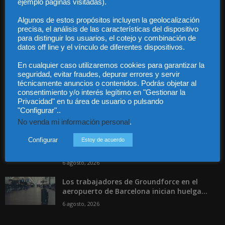
ejemplo páginas visitadas).
Contacto
Guía Colaboradores
Algunos de estos propósitos incluyen la geolocalización
precisa, el análisis de las características del dispositivo
para distinguir los usuarios, el cotejo y combinación de
Contáctanos:
info@diariojuridico.com
datos off line y el vínculo de diferentes dispositivos.
En cualquier caso utilizaremos cookies para garantizar la
seguridad, evitar fraudes, depurar errores y servir
técnicamente anuncios o contenidos. Podrás objetar al
consentimiento y/o interés legítimo en "Gestionar la
Privacidad" en tu área de usuario o pulsando
"Configurar"..
Incluso más noticias
No venda mi información personal
.
Las empresas se exponen a
responsabilidades penales por una
Configurar
Estoy de acuerdo
prevención deficiente...
6 agosto, 2026
Los trabajadores de Groundforce en el
aeropuerto de Barcelona inician huelga...
6 agosto, 2026