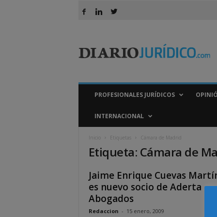
D
i
a
r
i
o
J
PROFESIONALES JURÍDICOS
OPINI
u
r
INTERNACIONAL
í
d
Inicio
Etiquetas
Cámara de Madrid
i
Etiqueta: Cámara de Ma
c
o
Jaime Enrique Cuevas Martí
es nuevo socio de Aderta
Abogados
Redaccion
-
15 enero, 2009