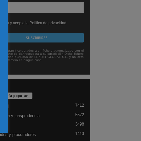
leído y acepto la Política de privacidad
tos serán incorporados a un fichero automatizado con el
exclusivo de dar respuesta a su suscripción Dicho fichero
titularidad exclusiva de LEXDIR GLOBAL S.L. y no será
 a un tercero en ningún caso.
egoría popular
7412
lidad
5572
ación y jurisprudencia
3498
ón
1413
dos y procuradores