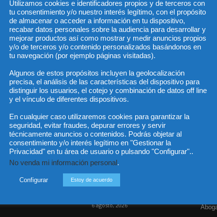
Utilizamos cookies e identificadores propios y de terceros con
tu consentimiento y/o nuestro interés legítimo, con el propósito
de almacenar o acceder a información en tu dispositivo,
recabar datos personales sobre la audiencia para desarrollar y
He 
mejorar productos así como mostrar y medir anuncios propios
y/o de terceros y/o contenido personalizados basándonos en
tu navegación (por ejemplo páginas visitadas).
Algunos de estos propósitos incluyen la geolocalización
Sus da
precisa, el análisis de las características del dispositivo para
objeto 
es de 
distinguir los usuarios, el cotejo y combinación de datos off line
cedido
y el vínculo de diferentes dispositivos.
En cualquier caso utilizaremos cookies para garantizar la
seguridad, evitar fraudes, depurar errores y servir
técnicamente anuncios o contenidos. Podrás objetar al
consentimiento y/o interés legítimo en "Gestionar la
Incluso más noticias
Cat
Privacidad" en tu área de usuario o pulsando "Configurar"..
No venda mi información personal
.
Actua
Las empresas se exponen a
responsabilidades penales
Legisl
Configurar
Estoy de acuerdo
por una prevención
deficiente...
Opini
6 agosto, 2026
Aboga