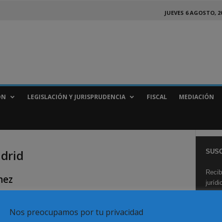
JUEVES 6 AGOSTO, 2
ÓN
LEGISLACIÓN Y JURISPRUDENCIA
FISCAL
MEDIACIÓN
drid
SUSC
Recib
nez
juríd
Nos preocupamos por tu privacidad