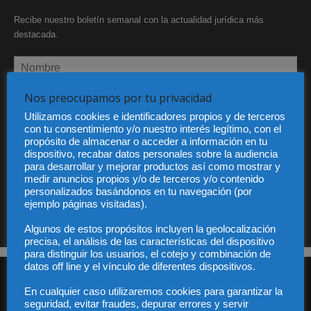
Recibe nuestro boletín semanal con la actualidad jurídica más
destacada.
Nos preocupamos por tu privacidad
Utilizamos cookies e identificadores propios y de terceros
con tu consentimiento y/o nuestro interés legítimo, con el
He leído y acepto la Política de privacidad
propósito de almacenar o acceder a información en tu
dispositivo, recabar datos personales sobre la audiencia
para desarrollar y mejorar productos así como mostrar y
medir anuncios propios y/o de terceros y/o contenido
personalizados basándonos en tu navegación (por
Sus datos serán incorporados a un fichero automatizado con el objeto exclusivo de dar
ejemplo páginas visitadas).
respuesta a su suscripción Dicho fichero es de titularidad exclusiva de LEXDIR GLOBAL
S.L. y no será cedido a un tercero en ningún caso.
Algunos de estos propósitos incluyen la geolocalización
precisa, el análisis de las características del dispositivo
para distinguir los usuarios, el cotejo y combinación de
datos off line y el vínculo de diferentes dispositivos.
En cualquier caso utilizaremos cookies para garantizar la
seguridad, evitar fraudes, depurar errores y servir