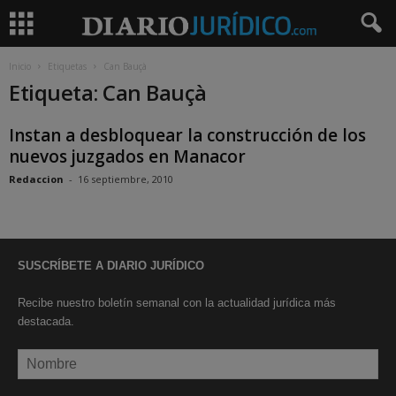
Inicio
Etiquetas
Can Bauçà
Etiqueta: Can Bauçà
Instan a desbloquear la construcción de los
nuevos juzgados en Manacor
Redaccion
-
16 septiembre, 2010
SUSCRÍBETE A DIARIO JURÍDICO
Recibe nuestro boletín semanal con la actualidad jurídica más
destacada.