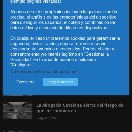
ejemplo páginas visitadas).
Contacto
Guía Colaboradores
Algunos de estos propósitos incluyen la geolocalización
precisa, el análisis de las características del dispositivo
para distinguir los usuarios, el cotejo y combinación de
Contáctanos:
info@diariojuridico.com
datos off line y el vínculo de diferentes dispositivos.
En cualquier caso utilizaremos cookies para garantizar la
seguridad, evitar fraudes, depurar errores y servir
técnicamente anuncios o contenidos. Podrás objetar al
consentimiento y/o interés legítimo en "Gestionar la
Privacidad" en tu área de usuario o pulsando
"Configurar"..
Incluso más noticias
No venda mi información personal
.
Especialización total: por qué TBF Abogados
es el referente en derecho...
Configurar
Estoy de acuerdo
7 agosto, 2026
La Abogacía Catalana alerta del riesgo de
que los cambios en...
7 agosto, 2026