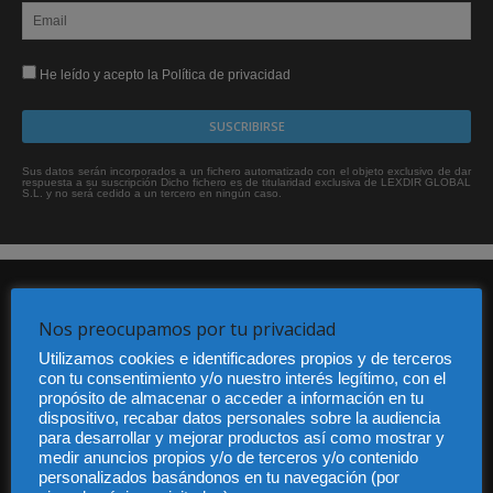
He leído y acepto la Política de privacidad
Sus datos serán incorporados a un fichero automatizado con el objeto exclusivo de dar
respuesta a su suscripción Dicho fichero es de titularidad exclusiva de LEXDIR GLOBAL
S.L. y no será cedido a un tercero en ningún caso.
Nos preocupamos por tu privacidad
Utilizamos cookies e identificadores propios y de terceros
con tu consentimiento y/o nuestro interés legítimo, con el
propósito de almacenar o acceder a información en tu
Audiencia y Publicidad
dispositivo, recabar datos personales sobre la audiencia
Quiénes somos
para desarrollar y mejorar productos así como mostrar y
Legal
medir anuncios propios y/o de terceros y/o contenido
Privacidad
personalizados basándonos en tu navegación (por