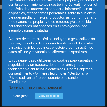
Utilizamos cookies e identificadores propios y de terceros
con tu consentimiento y/o nuestro interés legítimo, con el
propósito de almacenar o acceder a información en tu
dispositivo, recabar datos personales sobre la audiencia
para desarrollar y mejorar productos así como mostrar y
medir anuncios propios y/o de terceros y/o contenido
personalizados basándonos en tu navegación (por
ejemplo páginas visitadas).
Algunos de estos propósitos incluyen la geolocalización
Audiencia y Publicidad
precisa, el análisis de las características del dispositivo
Quiénes somos
para distinguir los usuarios, el cotejo y combinación de
Legal
datos off line y el vínculo de diferentes dispositivos.
Privacidad
En cualquier caso utilizaremos cookies para garantizar la
Contacto
seguridad, evitar fraudes, depurar errores y servir
Guía Colaboradores
técnicamente anuncios o contenidos. Podrás objetar al
consentimiento y/o interés legítimo en "Gestionar la
Privacidad" en tu área de usuario o pulsando
Contáctanos:
info@diariojuridico.com
"Configurar"..
No venda mi información personal
.
Configurar
Estoy de acuerdo