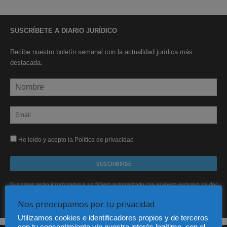
SUSCRÍBETE A DIARIO JURÍDICO
Recibe nuestro boletín semanal con la actualidad jurídica más
destacada.
He leído y acepto la Política de privacidad
Sus datos serán incorporados a un fichero automatizado con el objeto exclusivo de dar
respuesta a su suscripción Dicho fichero es de titularidad exclusiva de LEXDIR GLOBAL
S.L. y no será cedido a un tercero en ningún caso.
Nos preocupamos por tu privacidad
Utilizamos cookies e identificadores propios y de terceros
con tu consentimiento y/o nuestro interés legítimo, con el