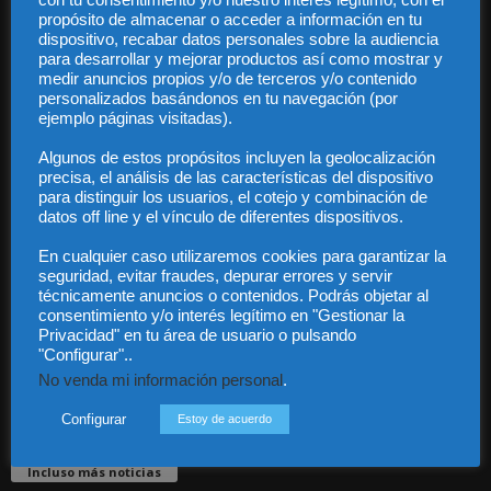
propósito de almacenar o acceder a información en tu
dispositivo, recabar datos personales sobre la audiencia
para desarrollar y mejorar productos así como mostrar y
medir anuncios propios y/o de terceros y/o contenido
personalizados basándonos en tu navegación (por
ejemplo páginas visitadas).
Audiencia y Publicidad
Algunos de estos propósitos incluyen la geolocalización
Quiénes somos
precisa, el análisis de las características del dispositivo
Legal
para distinguir los usuarios, el cotejo y combinación de
Privacidad
datos off line y el vínculo de diferentes dispositivos.
Contacto
En cualquier caso utilizaremos cookies para garantizar la
Guía Colaboradores
seguridad, evitar fraudes, depurar errores y servir
técnicamente anuncios o contenidos. Podrás objetar al
consentimiento y/o interés legítimo en "Gestionar la
Contáctanos:
info@diariojuridico.com
Privacidad" en tu área de usuario o pulsando
"Configurar"..
No venda mi información personal
.
Configurar
Estoy de acuerdo
Incluso más noticias