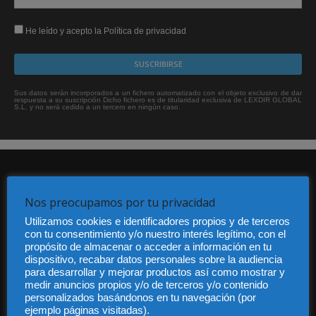
He leído y acepto la Política de privacidad
Sus datos serán incorporados a un fichero automatizado con el objeto exclusivo de dar
respuesta a su suscripción Dicho fichero es de titularidad exclusiva de LEXDIR GLOBAL
S.L. y no será cedido a un tercero en ningún caso.
Nos preocupamos por tu privacidad
Utilizamos cookies e identificadores propios y de terceros
con tu consentimiento y/o nuestro interés legítimo, con el
Audiencia y Publicidad
propósito de almacenar o acceder a información en tu
Quiénes somos
dispositivo, recabar datos personales sobre la audiencia
para desarrollar y mejorar productos así como mostrar y
Legal
medir anuncios propios y/o de terceros y/o contenido
Privacidad
personalizados basándonos en tu navegación (por
Contacto
ejemplo páginas visitadas).