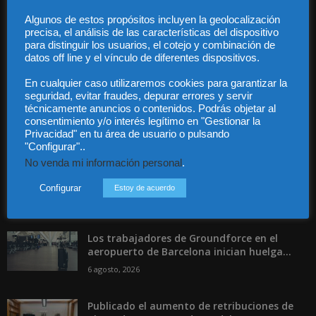
Guía Colaboradores
Algunos de estos propósitos incluyen la geolocalización
precisa, el análisis de las características del dispositivo
para distinguir los usuarios, el cotejo y combinación de
Contáctanos:
info@diariojuridico.com
datos off line y el vínculo de diferentes dispositivos.
En cualquier caso utilizaremos cookies para garantizar la
seguridad, evitar fraudes, depurar errores y servir
técnicamente anuncios o contenidos. Podrás objetar al
consentimiento y/o interés legítimo en "Gestionar la
Privacidad" en tu área de usuario o pulsando
Incluso más noticias
"Configurar"..
No venda mi información personal
.
Las empresas se exponen a
responsabilidades penales por una
Configurar
Estoy de acuerdo
prevención deficiente...
6 agosto, 2026
Los trabajadores de Groundforce en el
aeropuerto de Barcelona inician huelga...
6 agosto, 2026
Publicado el aumento de retribuciones de