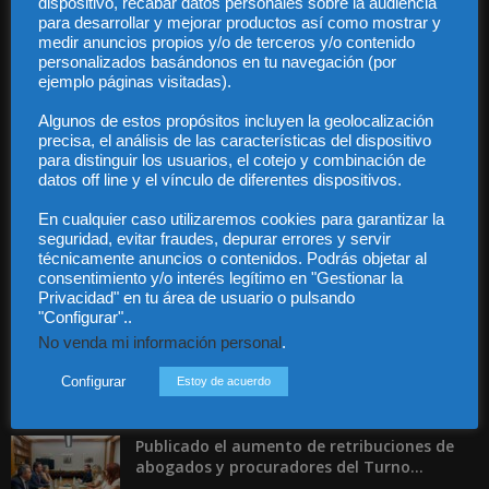
dispositivo, recabar datos personales sobre la audiencia
para desarrollar y mejorar productos así como mostrar y
medir anuncios propios y/o de terceros y/o contenido
personalizados basándonos en tu navegación (por
Audiencia y Publicidad
ejemplo páginas visitadas).
Quiénes somos
Algunos de estos propósitos incluyen la geolocalización
Legal
precisa, el análisis de las características del dispositivo
Privacidad
para distinguir los usuarios, el cotejo y combinación de
Contacto
datos off line y el vínculo de diferentes dispositivos.
Guía Colaboradores
En cualquier caso utilizaremos cookies para garantizar la
seguridad, evitar fraudes, depurar errores y servir
técnicamente anuncios o contenidos. Podrás objetar al
Contáctanos:
info@diariojuridico.com
consentimiento y/o interés legítimo en "Gestionar la
Privacidad" en tu área de usuario o pulsando
"Configurar"..
No venda mi información personal
.
Configurar
Estoy de acuerdo
Incluso más noticias
Publicado el aumento de retribuciones de
abogados y procuradores del Turno...