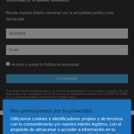
SUSCRÍBETE A DIARIO JURÍDICO
Recibe nuestro boletín semanal con la actualidad jurídica más
destacada.
He leído y acepto la Política de privacidad
Sus datos serán incorporados a un fichero automatizado con el objeto exclusivo de dar
respuesta a su suscripción Dicho fichero es de titularidad exclusiva de LEXDIR GLOBAL
S.L. y no será cedido a un tercero en ningún caso.
Nos preocupamos por tu privacidad
Utilizamos cookies e identificadores propios y de terceros
con tu consentimiento y/o nuestro interés legítimo, con el
propósito de almacenar o acceder a información en tu