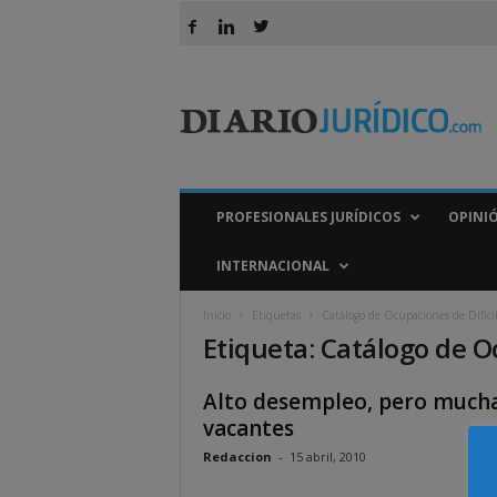
D
i
a
r
i
o
J
PROFESIONALES JURÍDICOS
OPINI
u
r
INTERNACIONAL
í
d
Inicio
Etiquetas
Catálogo de Ocupaciones de Difíci
i
Etiqueta: Catálogo de O
c
o
Alto desempleo, pero much
vacantes
Redaccion
-
15 abril, 2010