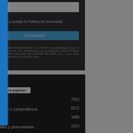
leído y acepto la Política de privacidad
tos serán incorporados a un fichero automatizado con el
exclusivo de dar respuesta a su suscripción Dicho fichero
titularidad exclusiva de LEXDIR GLOBAL S.L. y no será
 a un tercero en ningún caso.
egoría popular
7412
lidad
5572
ación y jurisprudencia
3498
ón
1413
dos y procuradores