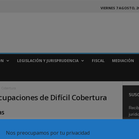
VIERNES 7 AGOSTO, 2
ÓN
LEGISLACIÓN Y JURISPRUDENCIA
FISCAL
MEDIACIÓN
l Cobertura
cupaciones de Difícil Cobertura
SUSC
Recib
as
juríd
Nos preocupamos por tu privacidad