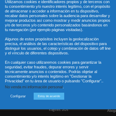
Utilizamos cookies e identificadores propios y de terceros con
tu consentimiento y/o nuestro interés legítimo, con el propósito
de almacenar o acceder a información en tu dispositivo,
recabar datos personales sobre la audiencia para desarrollar y
He 
mejorar productos así como mostrar y medir anuncios propios
y/o de terceros y/o contenido personalizados basándonos en
tu navegación (por ejemplo páginas visitadas).
Algunos de estos propósitos incluyen la geolocalización
Sus da
precisa, el análisis de las características del dispositivo para
objeto 
es de 
distinguir los usuarios, el cotejo y combinación de datos off line
cedido
y el vínculo de diferentes dispositivos.
En cualquier caso utilizaremos cookies para garantizar la
seguridad, evitar fraudes, depurar errores y servir
técnicamente anuncios o contenidos. Podrás objetar al
consentimiento y/o interés legítimo en "Gestionar la
Incluso más noticias
Cat
Privacidad" en tu área de usuario o pulsando "Configurar"..
No venda mi información personal
.
Actua
Las empresas se exponen a
responsabilidades penales
Legisl
Configurar
Estoy de acuerdo
por una prevención
deficiente...
Opini
6 agosto, 2026
Aboga