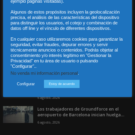
ejemplo páginas visitadas).
Contacto
Guía Colaboradores
Algunos de estos propósitos incluyen la geolocalización
precisa, el análisis de las características del dispositivo
para distinguir los usuarios, el cotejo y combinación de
Contáctanos:
info@diariojuridico.com
datos off line y el vínculo de diferentes dispositivos.
En cualquier caso utilizaremos cookies para garantizar la
seguridad, evitar fraudes, depurar errores y servir
técnicamente anuncios o contenidos. Podrás objetar al
consentimiento y/o interés legítimo en "Gestionar la
Privacidad" en tu área de usuario o pulsando
"Configurar"..
Incluso más noticias
No venda mi información personal
.
Las empresas se exponen a
responsabilidades penales por una
Configurar
Estoy de acuerdo
prevención deficiente...
6 agosto, 2026
Los trabajadores de Groundforce en el
aeropuerto de Barcelona inician huelga...
6 agosto, 2026