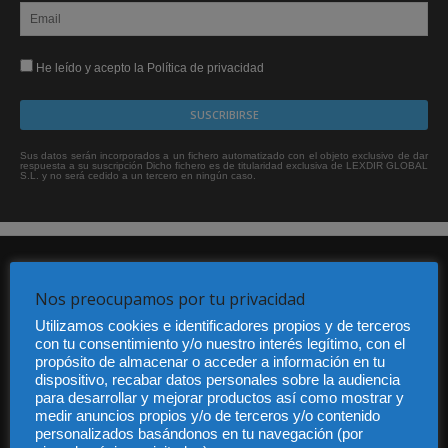
He leído y acepto la Política de privacidad
Sus datos serán incorporados a un fichero automatizado con el objeto exclusivo de dar
respuesta a su suscripción Dicho fichero es de titularidad exclusiva de LEXDIR GLOBAL
S.L. y no será cedido a un tercero en ningún caso.
Nos preocupamos por tu privacidad
Utilizamos cookies e identificadores propios y de terceros
con tu consentimiento y/o nuestro interés legítimo, con el
propósito de almacenar o acceder a información en tu
Audiencia y Publicidad
dispositivo, recabar datos personales sobre la audiencia
Quiénes somos
para desarrollar y mejorar productos así como mostrar y
Legal
medir anuncios propios y/o de terceros y/o contenido
Privacidad
personalizados basándonos en tu navegación (por