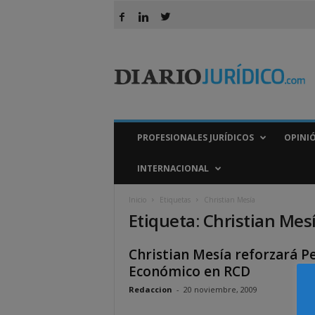
D
i
a
r
i
o
J
PROFESIONALES JURÍDICOS
OPINI
u
r
INTERNACIONAL
í
d
Inicio
Etiquetas
Christian Mesía
i
Etiqueta: Christian Mes
c
o
Christian Mesía reforzará P
Económico en RCD
Redaccion
-
20 noviembre, 2009