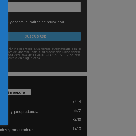
leído y acepto la Política de privacidad
tos serán incorporados a un fichero automatizado con el
exclusivo de dar respuesta a su suscripción Dicho fichero
titularidad exclusiva de LEXDIR GLOBAL S.L. y no será
 a un tercero en ningún caso.
egoría popular
7414
lidad
5572
ación y jurisprudencia
3498
ón
1413
dos y procuradores