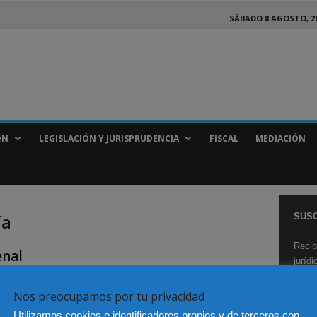
SÁBADO 8 AGOSTO, 2
ÓN
LEGISLACIÓN Y JURISPRUDENCIA
FISCAL
MEDIACIÓN
ía
SUSC
Recib
enal
juríd
Nos preocupamos por tu privacidad
Utilizamos cookies e identificadores propios y de terceros con