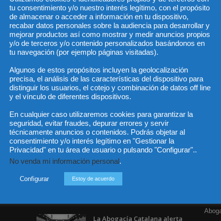
tu consentimiento y/o nuestro interés legítimo, con el propósito
de almacenar o acceder a información en tu dispositivo,
recabar datos personales sobre la audiencia para desarrollar y
mejorar productos así como mostrar y medir anuncios propios
He 
y/o de terceros y/o contenido personalizados basándonos en
tu navegación (por ejemplo páginas visitadas).
Algunos de estos propósitos incluyen la geolocalización
precisa, el análisis de las características del dispositivo para
Sus da
objeto 
distinguir los usuarios, el cotejo y combinación de datos off line
es de 
cedido
y el vínculo de diferentes dispositivos.
En cualquier caso utilizaremos cookies para garantizar la
seguridad, evitar fraudes, depurar errores y servir
técnicamente anuncios o contenidos. Podrás objetar al
consentimiento y/o interés legítimo en "Gestionar la
Privacidad" en tu área de usuario o pulsando "Configurar"..
Incluso más noticias
Cat
No venda mi información personal
.
Actua
Especialización total: por
qué TBF Abogados es el
Configurar
Estoy de acuerdo
Legisl
referente en derecho...
Opini
7 agosto, 2026
Aboga
La Abogacía Catalana alerta