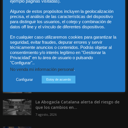
ejemplo páginas visitadas).
Contacto
Guía Colaboradores
Algunos de estos propósitos incluyen la geolocalización
precisa, el análisis de las características del dispositivo
para distinguir los usuarios, el cotejo y combinación de
Contáctanos:
info@diariojuridico.com
datos off line y el vínculo de diferentes dispositivos.
En cualquier caso utilizaremos cookies para garantizar la
seguridad, evitar fraudes, depurar errores y servir
técnicamente anuncios o contenidos. Podrás objetar al
consentimiento y/o interés legítimo en "Gestionar la
Privacidad" en tu área de usuario o pulsando
"Configurar"..
Incluso más noticias
No venda mi información personal
.
Especialización total: por qué TBF Abogados
es el referente en derecho...
Configurar
Estoy de acuerdo
7 agosto, 2026
La Abogacía Catalana alerta del riesgo de
que los cambios en...
7 agosto, 2026