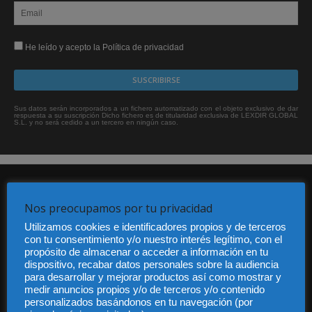
He leído y acepto la Política de privacidad
Sus datos serán incorporados a un fichero automatizado con el objeto exclusivo de dar
respuesta a su suscripción Dicho fichero es de titularidad exclusiva de LEXDIR GLOBAL
S.L. y no será cedido a un tercero en ningún caso.
Nos preocupamos por tu privacidad
Utilizamos cookies e identificadores propios y de terceros
con tu consentimiento y/o nuestro interés legítimo, con el
propósito de almacenar o acceder a información en tu
Audiencia y Publicidad
dispositivo, recabar datos personales sobre la audiencia
Quiénes somos
para desarrollar y mejorar productos así como mostrar y
Legal
medir anuncios propios y/o de terceros y/o contenido
Privacidad
personalizados basándonos en tu navegación (por