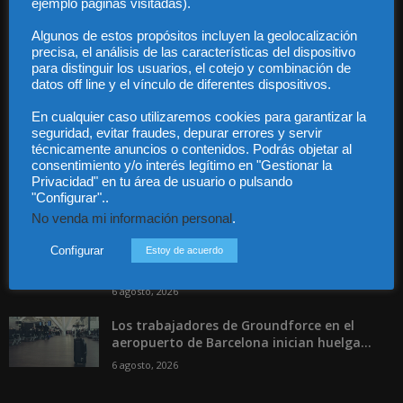
ejemplo páginas visitadas).
Contacto
Guía Colaboradores
Algunos de estos propósitos incluyen la geolocalización
precisa, el análisis de las características del dispositivo
para distinguir los usuarios, el cotejo y combinación de
Contáctanos:
info@diariojuridico.com
datos off line y el vínculo de diferentes dispositivos.
En cualquier caso utilizaremos cookies para garantizar la
seguridad, evitar fraudes, depurar errores y servir
técnicamente anuncios o contenidos. Podrás objetar al
consentimiento y/o interés legítimo en "Gestionar la
Privacidad" en tu área de usuario o pulsando
"Configurar"..
Incluso más noticias
No venda mi información personal
.
Las empresas se exponen a
responsabilidades penales por una
Configurar
Estoy de acuerdo
prevención deficiente...
6 agosto, 2026
Los trabajadores de Groundforce en el
aeropuerto de Barcelona inician huelga...
6 agosto, 2026