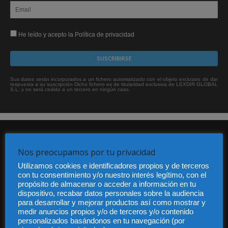
He leído y acepto la Política de privacidad
Sus datos serán incorporados a un fichero automatizado con el objeto exclusivo de dar
respuesta a su suscripción Dicho fichero es de titularidad exclusiva de LEXDIR GLOBAL
S.L. y no será cedido a un tercero en ningún caso.
Nos preocupamos por tu privacidad
Utilizamos cookies e identificadores propios y de terceros
con tu consentimiento y/o nuestro interés legítimo, con el
propósito de almacenar o acceder a información en tu
Audiencia y Publicidad
dispositivo, recabar datos personales sobre la audiencia
Quiénes somos
para desarrollar y mejorar productos así como mostrar y
Legal
medir anuncios propios y/o de terceros y/o contenido
Privacidad
personalizados basándonos en tu navegación (por