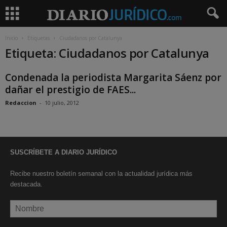
Inicio
Etiquetas
Ciudadanos por Catalunya
Etiqueta: Ciudadanos por Catalunya
Condenada la periodista Margarita Sáenz por
dañar el prestigio de FAES...
Redaccion
-
10 julio, 2012
SUSCRÍBETE A DIARIO JURÍDICO
Recibe nuestro boletín semanal con la actualidad jurídica más
destacada.