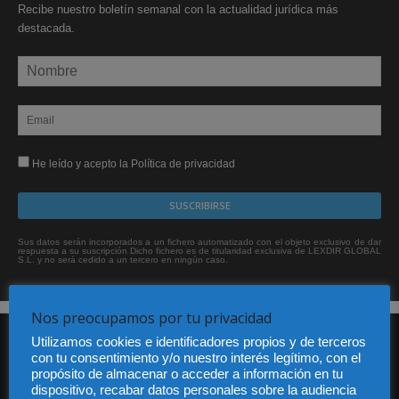
Recibe nuestro boletín semanal con la actualidad jurídica más
destacada.
He leído y acepto la Política de privacidad
Sus datos serán incorporados a un fichero automatizado con el objeto exclusivo de dar
respuesta a su suscripción Dicho fichero es de titularidad exclusiva de LEXDIR GLOBAL
S.L. y no será cedido a un tercero en ningún caso.
Nos preocupamos por tu privacidad
Utilizamos cookies e identificadores propios y de terceros
con tu consentimiento y/o nuestro interés legítimo, con el
propósito de almacenar o acceder a información en tu
dispositivo, recabar datos personales sobre la audiencia