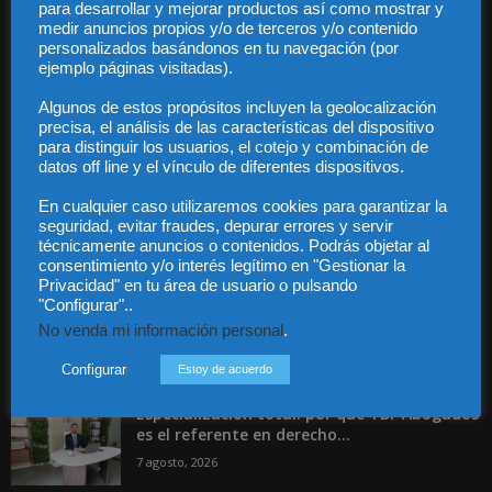
para desarrollar y mejorar productos así como mostrar y
medir anuncios propios y/o de terceros y/o contenido
Audiencia y Publicidad
personalizados basándonos en tu navegación (por
Quiénes somos
ejemplo páginas visitadas).
Legal
Algunos de estos propósitos incluyen la geolocalización
Privacidad
precisa, el análisis de las características del dispositivo
Contacto
para distinguir los usuarios, el cotejo y combinación de
Guía Colaboradores
datos off line y el vínculo de diferentes dispositivos.
En cualquier caso utilizaremos cookies para garantizar la
seguridad, evitar fraudes, depurar errores y servir
Contáctanos:
info@diariojuridico.com
técnicamente anuncios o contenidos. Podrás objetar al
consentimiento y/o interés legítimo en "Gestionar la
Privacidad" en tu área de usuario o pulsando
"Configurar"..
No venda mi información personal
.
Configurar
Estoy de acuerdo
Incluso más noticias
Especialización total: por qué TBF Abogados
es el referente en derecho...
7 agosto, 2026