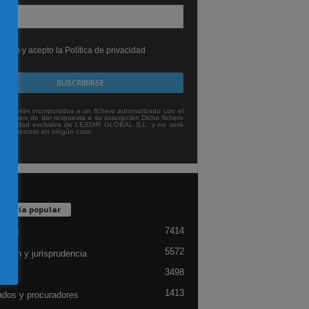
leído y acepto la Política de privacidad
tos serán incorporados a un fichero automatizado con el
exclusivo de dar respuesta a su suscripción Dicho fichero
titularidad exclusiva de LEXDIR GLOBAL S.L. y no será
 a un tercero en ningún caso.
egoría popular
7414
lidad
5572
ación y jurisprudencia
3498
ón
1413
dos y procuradores