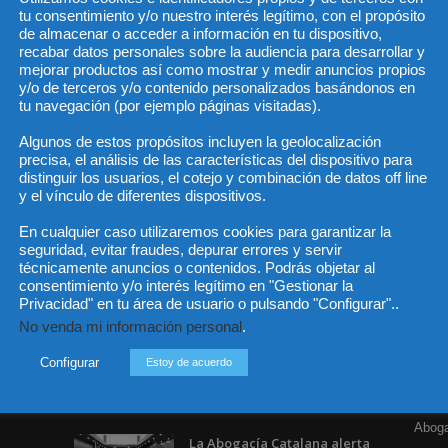
tu consentimiento y/o nuestro interés legítimo, con el propósito
de almacenar o acceder a información en tu dispositivo,
recabar datos personales sobre la audiencia para desarrollar y
mejorar productos así como mostrar y medir anuncios propios
He 
y/o de terceros y/o contenido personalizados basándonos en
tu navegación (por ejemplo páginas visitadas).
Algunos de estos propósitos incluyen la geolocalización
precisa, el análisis de las características del dispositivo para
Sus da
objeto 
distinguir los usuarios, el cotejo y combinación de datos off line
es de 
cedido
y el vínculo de diferentes dispositivos.
En cualquier caso utilizaremos cookies para garantizar la
seguridad, evitar fraudes, depurar errores y servir
técnicamente anuncios o contenidos. Podrás objetar al
consentimiento y/o interés legítimo en "Gestionar la
Privacidad" en tu área de usuario o pulsando "Configurar"..
Incluso más noticias
Cat
No venda mi información personal
.
Actua
Especialización total: por
qué TBF Abogados es el
Configurar
Estoy de acuerdo
Legisl
referente en derecho...
Opini
7 agosto, 2026
Aboga
La Abogacía Catalana alerta