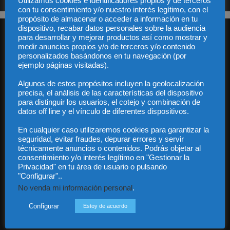
Utilizamos cookies e identificadores propios y de terceros
con tu consentimiento y/o nuestro interés legítimo, con el
propósito de almacenar o acceder a información en tu
dispositivo, recabar datos personales sobre la audiencia
para desarrollar y mejorar productos así como mostrar y
medir anuncios propios y/o de terceros y/o contenido
personalizados basándonos en tu navegación (por
ejemplo páginas visitadas).
Algunos de estos propósitos incluyen la geolocalización
Audiencia y Publicidad
precisa, el análisis de las características del dispositivo
Quiénes somos
para distinguir los usuarios, el cotejo y combinación de
Legal
datos off line y el vínculo de diferentes dispositivos.
Privacidad
En cualquier caso utilizaremos cookies para garantizar la
Contacto
seguridad, evitar fraudes, depurar errores y servir
Guía Colaboradores
técnicamente anuncios o contenidos. Podrás objetar al
consentimiento y/o interés legítimo en "Gestionar la
Privacidad" en tu área de usuario o pulsando
Contáctanos:
info@diariojuridico.com
"Configurar"..
No venda mi información personal
.
Configurar
Estoy de acuerdo