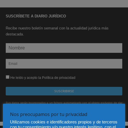
SUSCRÍBETE A DIARIO JURÍDICO
Recibe nuestro boletín semanal con la actualidad jurídica más
destacada.
He leído y acepto la Política de privacidad
Sus datos serán incorporados a un fichero automatizado con el objeto exclusivo de dar
respuesta a su suscripción Dicho fichero es de titularidad exclusiva de LEXDIR GLOBAL
S.L. y no será cedido a un tercero en ningún caso.
Nos preocupamos por tu privacidad
Utilizamos cookies e identificadores propios y de terceros
con tu consentimiento y/o nuestro interés legítimo, con el