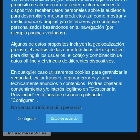
propósito de almacenar o acceder a información en tu
dispositivo, recabar datos personales sobre la audiencia
para desarrollar y mejorar productos así como mostrar y
medir anuncios propios y/o de terceros y/o contenido
personalizados basándonos en tu navegación (por
ejemplo páginas visitadas).
Audiencia y Publicidad
Algunos de estos propósitos incluyen la geolocalización
Quiénes somos
precisa, el análisis de las características del dispositivo
Legal
para distinguir los usuarios, el cotejo y combinación de
Privacidad
datos off line y el vínculo de diferentes dispositivos.
Contacto
Guía Colaboradores
En cualquier caso utilizaremos cookies para garantizar la
seguridad, evitar fraudes, depurar errores y servir
técnicamente anuncios o contenidos. Podrás objetar al
consentimiento y/o interés legítimo en "Gestionar la
Contáctanos:
info@diariojuridico.com
Privacidad" en tu área de usuario o pulsando
"Configurar"..
No venda mi información personal
.
Configurar
Estoy de acuerdo
Incluso más noticias