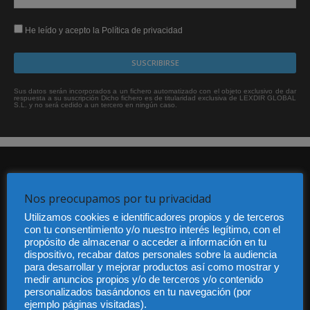
He leído y acepto la Política de privacidad
Sus datos serán incorporados a un fichero automatizado con el objeto exclusivo de dar
respuesta a su suscripción Dicho fichero es de titularidad exclusiva de LEXDIR GLOBAL
S.L. y no será cedido a un tercero en ningún caso.
Nos preocupamos por tu privacidad
Utilizamos cookies e identificadores propios y de terceros
con tu consentimiento y/o nuestro interés legítimo, con el
Audiencia y Publicidad
propósito de almacenar o acceder a información en tu
Quiénes somos
dispositivo, recabar datos personales sobre la audiencia
para desarrollar y mejorar productos así como mostrar y
Legal
medir anuncios propios y/o de terceros y/o contenido
Privacidad
personalizados basándonos en tu navegación (por
Contacto
ejemplo páginas visitadas).