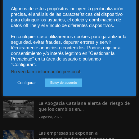
Guía Colaboradores
Algunos de estos propósitos incluyen la geolocalización
precisa, el análisis de las características del dispositivo
para distinguir los usuarios, el cotejo y combinación de
Contáctanos:
info@diariojuridico.com
datos off line y el vínculo de diferentes dispositivos.
En cualquier caso utilizaremos cookies para garantizar la
seguridad, evitar fraudes, depurar errores y servir
técnicamente anuncios o contenidos. Podrás objetar al
consentimiento y/o interés legítimo en "Gestionar la
Privacidad" en tu área de usuario o pulsando
Incluso más noticias
"Configurar"..
No venda mi información personal
.
Especialización total: por qué TBF Abogados
es el referente en derecho...
Configurar
Estoy de acuerdo
7 agosto, 2026
La Abogacía Catalana alerta del riesgo de
que los cambios en...
7 agosto, 2026
Las empresas se exponen a
responsabilidades penales por una