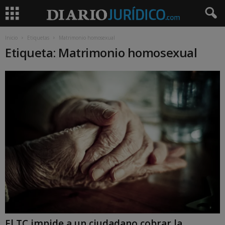
Inicio
Etiquetas
Matrimonio homosexual
Etiqueta: Matrimonio homosexual
El TC impide a un ciudadano cobrar la