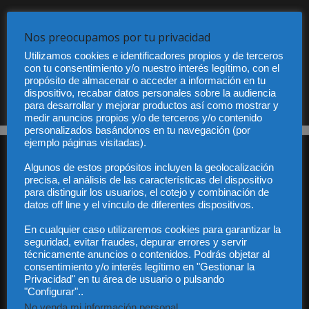
He leído y acepto la Política de privacidad
Nos preocupamos por tu privacidad
Utilizamos cookies e identificadores propios y de terceros
con tu consentimiento y/o nuestro interés legítimo, con el
propósito de almacenar o acceder a información en tu
Sus datos serán incorporados a un fichero automatizado con el objeto exclusivo de dar
respuesta a su suscripción Dicho fichero es de titularidad exclusiva de LEXDIR GLOBAL
dispositivo, recabar datos personales sobre la audiencia
S.L. y no será cedido a un tercero en ningún caso.
para desarrollar y mejorar productos así como mostrar y
medir anuncios propios y/o de terceros y/o contenido
personalizados basándonos en tu navegación (por
ejemplo páginas visitadas).
Algunos de estos propósitos incluyen la geolocalización
precisa, el análisis de las características del dispositivo
para distinguir los usuarios, el cotejo y combinación de
datos off line y el vínculo de diferentes dispositivos.
Audiencia y Publicidad
En cualquier caso utilizaremos cookies para garantizar la
Quiénes somos
seguridad, evitar fraudes, depurar errores y servir
técnicamente anuncios o contenidos. Podrás objetar al
Legal
consentimiento y/o interés legítimo en "Gestionar la
Privacidad
Privacidad" en tu área de usuario o pulsando
Contacto
"Configurar"..
Guía Colaboradores
No venda mi información personal
.