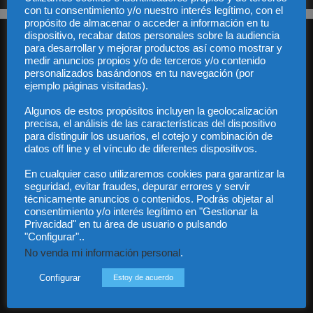
con tu consentimiento y/o nuestro interés legítimo, con el
propósito de almacenar o acceder a información en tu
dispositivo, recabar datos personales sobre la audiencia
para desarrollar y mejorar productos así como mostrar y
medir anuncios propios y/o de terceros y/o contenido
personalizados basándonos en tu navegación (por
ejemplo páginas visitadas).
Algunos de estos propósitos incluyen la geolocalización
Audiencia y Publicidad
precisa, el análisis de las características del dispositivo
Quiénes somos
para distinguir los usuarios, el cotejo y combinación de
Legal
datos off line y el vínculo de diferentes dispositivos.
Privacidad
Contacto
En cualquier caso utilizaremos cookies para garantizar la
Guía Colaboradores
seguridad, evitar fraudes, depurar errores y servir
técnicamente anuncios o contenidos. Podrás objetar al
consentimiento y/o interés legítimo en "Gestionar la
Privacidad" en tu área de usuario o pulsando
Contáctanos:
info@diariojuridico.com
"Configurar"..
No venda mi información personal
.
Configurar
Estoy de acuerdo