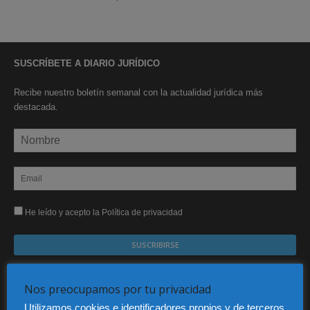
SUSCRÍBETE A DIARIO JURÍDICO
Recibe nuestro boletín semanal con la actualidad jurídica más
destacada.
He leído y acepto la Política de privacidad
Sus datos serán incorporados a un fichero automatizado con el objeto exclusivo de dar
respuesta a su suscripción Dicho fichero es de titularidad exclusiva de LEXDIR GLOBAL
Nos preocupamos por tu privacidad
S.L. y no será cedido a un tercero en ningún caso.
Utilizamos cookies e identificadores propios y de terceros