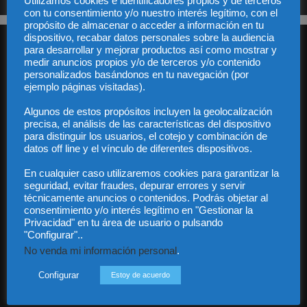
Utilizamos cookies e identificadores propios y de terceros
con tu consentimiento y/o nuestro interés legítimo, con el
propósito de almacenar o acceder a información en tu
dispositivo, recabar datos personales sobre la audiencia
para desarrollar y mejorar productos así como mostrar y
medir anuncios propios y/o de terceros y/o contenido
personalizados basándonos en tu navegación (por
ejemplo páginas visitadas).
Algunos de estos propósitos incluyen la geolocalización
Audiencia y Publicidad
precisa, el análisis de las características del dispositivo
Quiénes somos
para distinguir los usuarios, el cotejo y combinación de
Legal
datos off line y el vínculo de diferentes dispositivos.
Privacidad
En cualquier caso utilizaremos cookies para garantizar la
Contacto
seguridad, evitar fraudes, depurar errores y servir
Guía Colaboradores
técnicamente anuncios o contenidos. Podrás objetar al
consentimiento y/o interés legítimo en "Gestionar la
Privacidad" en tu área de usuario o pulsando
Contáctanos:
info@diariojuridico.com
"Configurar"..
No venda mi información personal
.
Configurar
Estoy de acuerdo