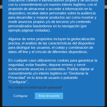
Utilizamos cookies e identificadores propios y de terceros
con tu consentimiento y/o nuestro interés legítimo, con el
propósito de almacenar o acceder a información en tu
dispositivo, recabar datos personales sobre la audiencia
para desarrollar y mejorar productos así como mostrar y
medir anuncios propios y/o de terceros y/o contenido
personalizados basándonos en tu navegación (por
ejemplo páginas visitadas).
Algunos de estos propósitos incluyen la geolocalización
Audiencia y Publicidad
precisa, el análisis de las características del dispositivo
Quiénes somos
para distinguir los usuarios, el cotejo y combinación de
Legal
datos off line y el vínculo de diferentes dispositivos.
Privacidad
En cualquier caso utilizaremos cookies para garantizar la
Contacto
seguridad, evitar fraudes, depurar errores y servir
Guía Colaboradores
técnicamente anuncios o contenidos. Podrás objetar al
consentimiento y/o interés legítimo en "Gestionar la
Privacidad" en tu área de usuario o pulsando
Contáctanos:
info@diariojuridico.com
"Configurar"..
No venda mi información personal
.
Configurar
Estoy de acuerdo