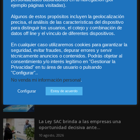
Privacidad
ejemplo páginas visitadas).
Contacto
Algunos de estos propósitos incluyen la geolocalización
Guía Colaboradores
precisa, el análisis de las características del dispositivo
para distinguir los usuarios, el cotejo y combinación de
datos off line y el vínculo de diferentes dispositivos.
Contáctanos:
info@diariojuridico.com
En cualquier caso utilizaremos cookies para garantizar la
seguridad, evitar fraudes, depurar errores y servir
técnicamente anuncios o contenidos. Podrás objetar al
consentimiento y/o interés legítimo en "Gestionar la
Privacidad" en tu área de usuario o pulsando
"Configurar"..
Incluso más noticias
No venda mi información personal
.
Agosto bajo los ataques del phishing
Configurar
Estoy de acuerdo
10 agosto, 2026
La Ley SAC brinda a las empresas una
oportunidad decisiva ante...
10 agosto, 2026