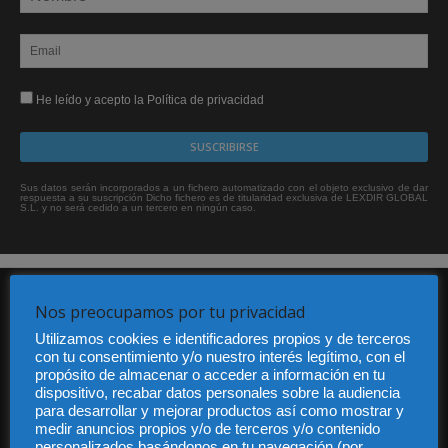
He leído y acepto la Política de privacidad
Sus datos serán incorporados a un fichero automatizado con el objeto exclusivo de dar
respuesta a su suscripción Dicho fichero es de titularidad exclusiva de LEXDIR GLOBAL
S.L. y no será cedido a un tercero en ningún caso.
Nos preocupamos por tu privacidad
Utilizamos cookies e identificadores propios y de terceros
con tu consentimiento y/o nuestro interés legítimo, con el
propósito de almacenar o acceder a información en tu
dispositivo, recabar datos personales sobre la audiencia
Audiencia y Publicidad
para desarrollar y mejorar productos así como mostrar y
Quiénes somos
medir anuncios propios y/o de terceros y/o contenido
Legal
personalizados basándonos en tu navegación (por