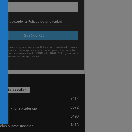
leído y acepto la Política de privacidad
tos serán incorporados a un fichero automatizado con el
exclusivo de dar respuesta a su suscripción Dicho fichero
titularidad exclusiva de LEXDIR GLOBAL S.L. y no será
 a un tercero en ningún caso.
egoría popular
7412
lidad
5572
ación y jurisprudencia
3498
ón
1413
dos y procuradores