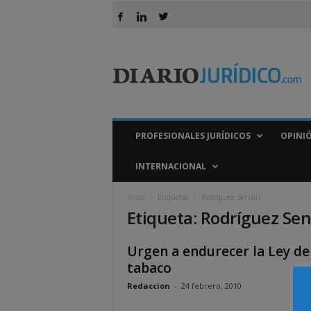
D
i
a
r
i
o
J
PROFESIONALES JURÍDICOS
OPINI
u
r
INTERNACIONAL
í
d
Inicio
Etiquetas
Rodríguez Sendín
i
Etiqueta: Rodríguez Se
c
o
Urgen a endurecer la Ley de
tabaco
Redaccion
-
24 febrero, 2010