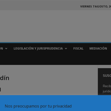
VIERNES 7 AGOSTO, 2
ÓN
LEGISLACIÓN Y JURISPRUDENCIA
FISCAL
MEDIACIÓN
ndín
SUSC
Recib
l
juríd
Nos preocupamos por tu privacidad