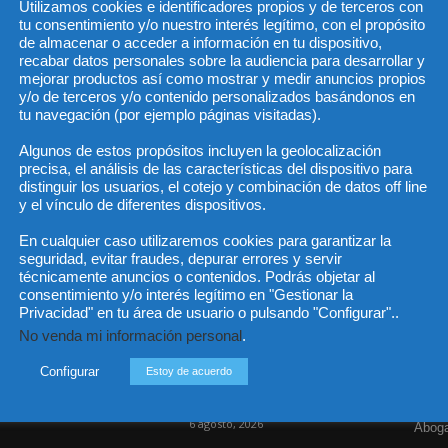
Utilizamos cookies e identificadores propios y de terceros con
tu consentimiento y/o nuestro interés legítimo, con el propósito
de almacenar o acceder a información en tu dispositivo,
recabar datos personales sobre la audiencia para desarrollar y
He 
mejorar productos así como mostrar y medir anuncios propios
y/o de terceros y/o contenido personalizados basándonos en
tu navegación (por ejemplo páginas visitadas).
Algunos de estos propósitos incluyen la geolocalización
Sus da
precisa, el análisis de las características del dispositivo para
objeto 
es de 
distinguir los usuarios, el cotejo y combinación de datos off line
cedido
y el vínculo de diferentes dispositivos.
En cualquier caso utilizaremos cookies para garantizar la
seguridad, evitar fraudes, depurar errores y servir
técnicamente anuncios o contenidos. Podrás objetar al
consentimiento y/o interés legítimo en "Gestionar la
Incluso más noticias
Cat
Privacidad" en tu área de usuario o pulsando "Configurar"..
No venda mi información personal
.
Actua
Las empresas se exponen a
responsabilidades penales
Legisl
Configurar
Estoy de acuerdo
por una prevención
deficiente...
Opini
6 agosto, 2026
Aboga