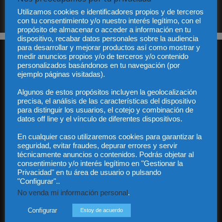
respuesta a su suscripción Dicho fichero es de titularidad exclusiva de LEXDIR GLOBAL
S.L. y no será cedido a un tercero en ningún caso.
Utilizamos cookies e identificadores propios y de terceros
con tu consentimiento y/o nuestro interés legítimo, con el
propósito de almacenar o acceder a información en tu
dispositivo, recabar datos personales sobre la audiencia
para desarrollar y mejorar productos así como mostrar y
medir anuncios propios y/o de terceros y/o contenido
personalizados basándonos en tu navegación (por
ejemplo páginas visitadas).
Algunos de estos propósitos incluyen la geolocalización
precisa, el análisis de las características del dispositivo
Audiencia y Publicidad
para distinguir los usuarios, el cotejo y combinación de
Quiénes somos
datos off line y el vínculo de diferentes dispositivos.
Legal
En cualquier caso utilizaremos cookies para garantizar la
Privacidad
seguridad, evitar fraudes, depurar errores y servir
Contacto
técnicamente anuncios o contenidos. Podrás objetar al
Guía Colaboradores
consentimiento y/o interés legítimo en "Gestionar la
Privacidad" en tu área de usuario o pulsando
"Configurar"..
Contáctanos:
info@diariojuridico.com
No venda mi información personal
.
Configurar
Estoy de acuerdo