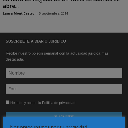
abre...
Laura Mont Castro
-
5 septiembre, 2014
SUSCRÍBETE A DIARIO JURÍDICO
Recibe nuestro boletín semanal con la actualidad jurídica más
destacada.
He leído y acepto la Política de privacidad
Nos preocupamos por tu privacidad
Sus datos serán incorporados a un fichero automatizado con el objeto exclusivo de dar