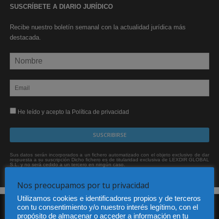
SUSCRÍBETE A DIARIO JURÍDICO
Recibe nuestro boletín semanal con la actualidad jurídica más
destacada.
He leído y acepto la Política de privacidad
Sus datos serán incorporados a un fichero automatizado con el objeto exclusivo de dar
respuesta a su suscripción Dicho fichero es de titularidad exclusiva de LEXDIR GLOBAL
S.L. y no será cedido a un tercero en ningún caso.
Nos preocupamos por tu privacidad
Utilizamos cookies e identificadores propios y de terceros
con tu consentimiento y/o nuestro interés legítimo, con el
propósito de almacenar o acceder a información en tu