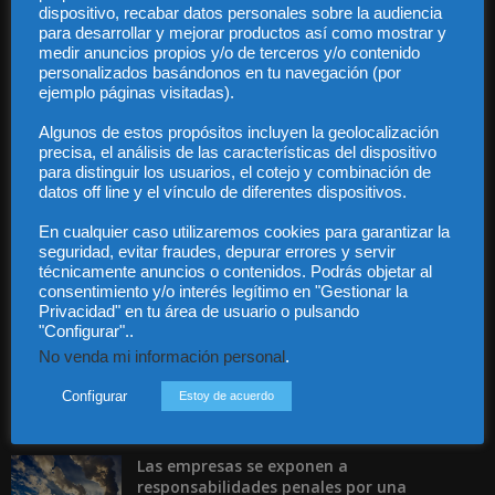
dispositivo, recabar datos personales sobre la audiencia
para desarrollar y mejorar productos así como mostrar y
medir anuncios propios y/o de terceros y/o contenido
personalizados basándonos en tu navegación (por
Audiencia y Publicidad
ejemplo páginas visitadas).
Quiénes somos
Algunos de estos propósitos incluyen la geolocalización
Legal
precisa, el análisis de las características del dispositivo
Privacidad
para distinguir los usuarios, el cotejo y combinación de
Contacto
datos off line y el vínculo de diferentes dispositivos.
Guía Colaboradores
En cualquier caso utilizaremos cookies para garantizar la
seguridad, evitar fraudes, depurar errores y servir
técnicamente anuncios o contenidos. Podrás objetar al
Contáctanos:
info@diariojuridico.com
consentimiento y/o interés legítimo en "Gestionar la
Privacidad" en tu área de usuario o pulsando
"Configurar"..
No venda mi información personal
.
Configurar
Estoy de acuerdo
Incluso más noticias
Las empresas se exponen a
responsabilidades penales por una