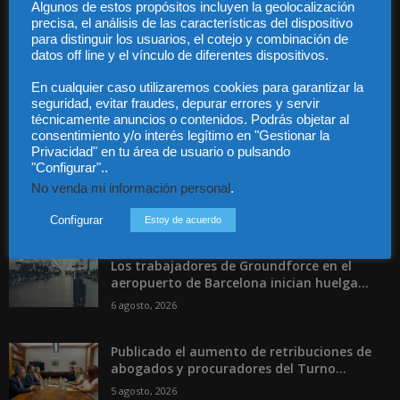
Algunos de estos propósitos incluyen la geolocalización
precisa, el análisis de las características del dispositivo
Contáctanos:
info@diariojuridico.com
para distinguir los usuarios, el cotejo y combinación de
datos off line y el vínculo de diferentes dispositivos.
En cualquier caso utilizaremos cookies para garantizar la
seguridad, evitar fraudes, depurar errores y servir
técnicamente anuncios o contenidos. Podrás objetar al
consentimiento y/o interés legítimo en "Gestionar la
Incluso más noticias
Privacidad" en tu área de usuario o pulsando
"Configurar"..
Las empresas se exponen a
No venda mi información personal
.
responsabilidades penales por una
prevención deficiente...
Configurar
Estoy de acuerdo
6 agosto, 2026
Los trabajadores de Groundforce en el
aeropuerto de Barcelona inician huelga...
6 agosto, 2026
Publicado el aumento de retribuciones de
abogados y procuradores del Turno...
5 agosto, 2026