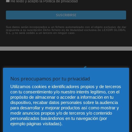
He leído y acepto la Política de privacidad
Sus datos serán incorporados a un fichero automatizado con el objeto exclusivo de dar
respuesta a su suscripción Dicho fichero es de titularidad exclusiva de LEXDIR GLOBAL
S.L. y no será cedido a un tercero en ningún caso.
Nos preocupamos por tu privacidad
Utilizamos cookies e identificadores propios y de terceros
Audiencia y Publicidad
con tu consentimiento y/o nuestro interés legítimo, con el
Quiénes somos
propósito de almacenar o acceder a información en tu
dispositivo, recabar datos personales sobre la audiencia
Legal
para desarrollar y mejorar productos así como mostrar y
Privacidad
medir anuncios propios y/o de terceros y/o contenido
Contacto
personalizados basándonos en tu navegación (por
Guía Colaboradores
ejemplo páginas visitadas).