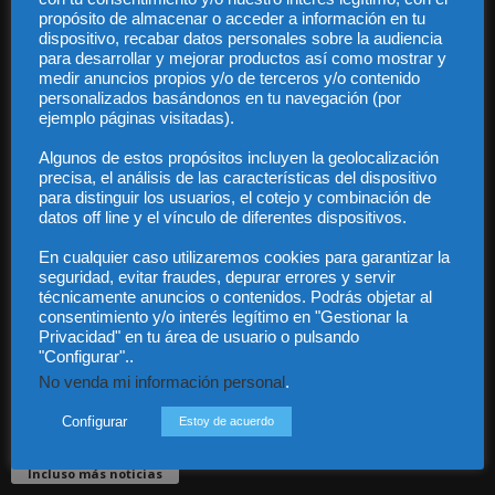
propósito de almacenar o acceder a información en tu
dispositivo, recabar datos personales sobre la audiencia
para desarrollar y mejorar productos así como mostrar y
medir anuncios propios y/o de terceros y/o contenido
personalizados basándonos en tu navegación (por
ejemplo páginas visitadas).
Audiencia y Publicidad
Algunos de estos propósitos incluyen la geolocalización
Quiénes somos
precisa, el análisis de las características del dispositivo
Legal
para distinguir los usuarios, el cotejo y combinación de
Privacidad
datos off line y el vínculo de diferentes dispositivos.
Contacto
En cualquier caso utilizaremos cookies para garantizar la
Guía Colaboradores
seguridad, evitar fraudes, depurar errores y servir
técnicamente anuncios o contenidos. Podrás objetar al
consentimiento y/o interés legítimo en "Gestionar la
Contáctanos:
info@diariojuridico.com
Privacidad" en tu área de usuario o pulsando
"Configurar"..
No venda mi información personal
.
Configurar
Estoy de acuerdo
Incluso más noticias