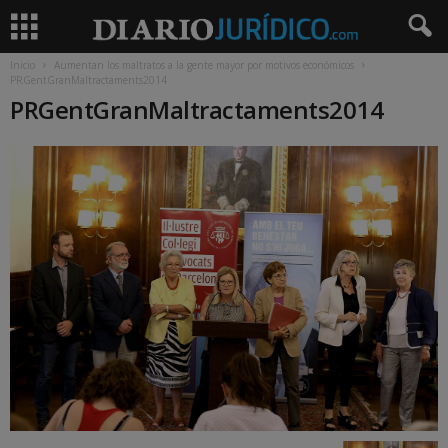
Inicio
Aumentan los maltratos a la gente mayor por motivos económicos
PRGentGranMaltractaments2014
PRGentGranMaltractaments2014