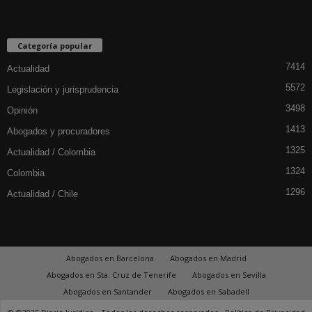
Categoría popular
7414
Actualidad
5572
Legislación y jurisprudencia
3498
Opinión
1413
Abogados y procuradores
1325
Actualidad / Colombia
1324
Colombia
1296
Actualidad / Chile
Abogados en Barcelona
Abogados en Madrid
Abogados en Sta. Cruz de Tenerife
Abogados en Sevilla
Abogados en Santander
Abogados en Sabadell