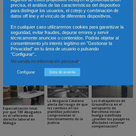
Share
precisa, el análisis de las características del dispositivo
para distinguir los usuarios, el cotejo y combinación de
datos off line y el vínculo de diferentes dispositivos.
Artículo anterior
Artículo siguiente
México – Jurisprudencia:
Ley 5/2019 de 15 de
En cualquier caso utilizaremos cookies para garantizar la
trabajadores de confianza
marzo, reguladora de los
seguridad, evitar fraudes, depurar errores y servir
técnicamente anuncios o contenidos. Podrás objetar al
del Estado
Contratos de Crédito
consentimiento y/o interés legítimo en "Gestionar la
Inmobiliario. I Parte
Privacidad" en tu área de usuario o pulsando
"Configurar"..
No venda mi información personal
.
Artículos relacionados
Más del autor
Configurar
Estoy de acuerdo
La Abogacía Catalana
Los trabajadores de
alerta del riesgo de que
Groundforce en el
los cambios en las
aeropuerto de
Especialización total:
plantillas judiciales
Barcelona inician
por qué TBF Abogados
comprometan el
huelga indefinida:
es el referente en
funcionamiento de la
¿pueden los pasajeros
derecho laboral en
Justicia
afectados reclamar
Málaga
compensación?