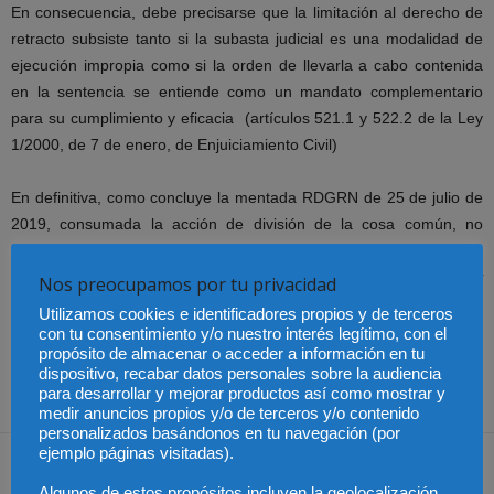
En consecuencia, debe precisarse que la limitación al derecho de
retracto subsiste tanto si la subasta judicial es una modalidad de
ejecución impropia como si la orden de llevarla a cabo contenida
en la sentencia se entiende como un mandato complementario
para su cumplimiento y eficacia (artículos 521.1 y 522.2 de la Ley
1/2000, de 7 de enero, de Enjuiciamiento Civil)
En definitiva, como concluye la mentada RDGRN de 25 de julio de
2019, consumada la acción de división de la cosa común, no
concurre “
la causa justificativa del sacrificio que supone el retracto
a la propiedad y a la libertad de contratación al quedar absorbida y
Nos preocupamos por tu privacidad
superada por la eficacia extintiva derivada de la comunidad
Utilizamos cookies e identificadores propios y de terceros
derivada de la acción de división ejercitada
”.
con tu consentimiento y/o nuestro interés legítimo, con el
propósito de almacenar o acceder a información en tu
dispositivo, recabar datos personales sobre la audiencia
Autor: Bernardo Prieto
, socio de
Federis
para desarrollar y mejorar productos así como mostrar y
medir anuncios propios y/o de terceros y/o contenido
personalizados basándonos en tu navegación (por
ejemplo páginas visitadas).
Algunos de estos propósitos incluyen la geolocalización