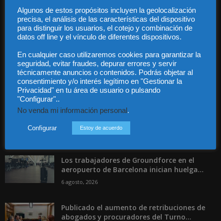
Algunos de estos propósitos incluyen la geolocalización
precisa, el análisis de las características del dispositivo
Contáctanos:
info@diariojuridico.com
para distinguir los usuarios, el cotejo y combinación de
datos off line y el vínculo de diferentes dispositivos.
En cualquier caso utilizaremos cookies para garantizar la
seguridad, evitar fraudes, depurar errores y servir
técnicamente anuncios o contenidos. Podrás objetar al
consentimiento y/o interés legítimo en "Gestionar la
Privacidad" en tu área de usuario o pulsando
Incluso más noticias
"Configurar"..
Las empresas se exponen a
No venda mi información personal
.
responsabilidades penales por una
prevención deficiente...
Configurar
Estoy de acuerdo
6 agosto, 2026
Los trabajadores de Groundforce en el
aeropuerto de Barcelona inician huelga...
6 agosto, 2026
Publicado el aumento de retribuciones de
abogados y procuradores del Turno...