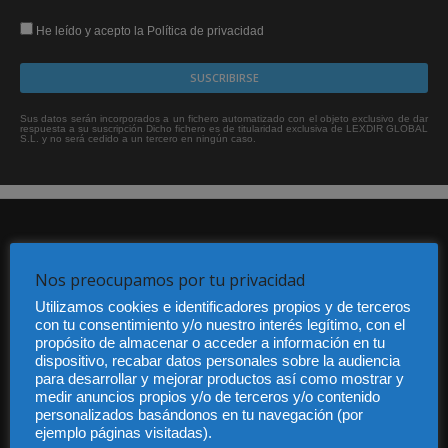
He leído y acepto la Política de privacidad
Sus datos serán incorporados a un fichero automatizado con el objeto exclusivo de dar
respuesta a su suscripción Dicho fichero es de titularidad exclusiva de LEXDIR GLOBAL
S.L. y no será cedido a un tercero en ningún caso.
Nos preocupamos por tu privacidad
Utilizamos cookies e identificadores propios y de terceros
con tu consentimiento y/o nuestro interés legítimo, con el
Audiencia y Publicidad
propósito de almacenar o acceder a información en tu
Quiénes somos
dispositivo, recabar datos personales sobre la audiencia
Legal
para desarrollar y mejorar productos así como mostrar y
Privacidad
medir anuncios propios y/o de terceros y/o contenido
personalizados basándonos en tu navegación (por
Contacto
ejemplo páginas visitadas).
Guía Colaboradores