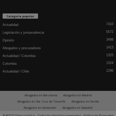
Categoría popular
7410
Actualidad
5572
Legislación y jurisprudencia
3498
Opinión
1413
Abogados y procuradores
1325
Actualidad / Colombia
1324
Colombia
1296
Actualidad / Chile
Abogados en Barcelona
Abogados en Madrid
Abogados en Sta. Cruz de Tenerife
Abogados en Sevilla
Abogados en Santander
Abogados en Sabadell
© ©2025 Diario Jurídico - Todos los derechos reservados -
Política de Privacidad