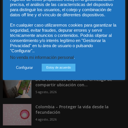
Contáctanos:
info@diariojuridico.com
precisa, el análisis de las características del dispositivo
para distinguir los usuarios, el cotejo y combinación de
datos off line y el vínculo de diferentes dispositivos.
En cualquier caso utilizaremos cookies para garantizar la
seguridad, evitar fraudes, depurar errores y servir
técnicamente anuncios o contenidos. Podrás objetar al
consentimiento y/o interés legítimo en "Gestionar la
Incluso más noticias
Privacidad" en tu área de usuario o pulsando
"Configurar"..
Publicado el aumento de retribuciones de
abogados y procuradores del Turno...
No venda mi información personal
.
5 agosto, 2026
Configurar
Estoy de acuerdo
De la confianza al control: el riesgo de
compartir ubicación con...
5 agosto, 2026
Colombia – Proteger la vida desde la
fecundación
4 agosto, 2026