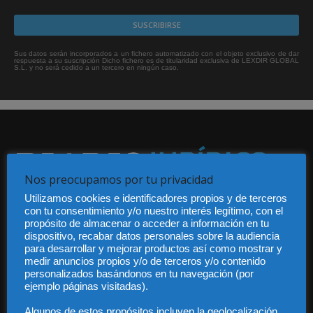
Sus datos serán incorporados a un fichero automatizado con el objeto exclusivo de dar
respuesta a su suscripción Dicho fichero es de titularidad exclusiva de LEXDIR GLOBAL
S.L. y no será cedido a un tercero en ningún caso.
Nos preocupamos por tu privacidad
Utilizamos cookies e identificadores propios y de terceros
Audiencia y Publicidad
con tu consentimiento y/o nuestro interés legítimo, con el
Quiénes somos
propósito de almacenar o acceder a información en tu
Legal
dispositivo, recabar datos personales sobre la audiencia
Privacidad
para desarrollar y mejorar productos así como mostrar y
medir anuncios propios y/o de terceros y/o contenido
Contacto
personalizados basándonos en tu navegación (por
Guía Colaboradores
ejemplo páginas visitadas).
Algunos de estos propósitos incluyen la geolocalización