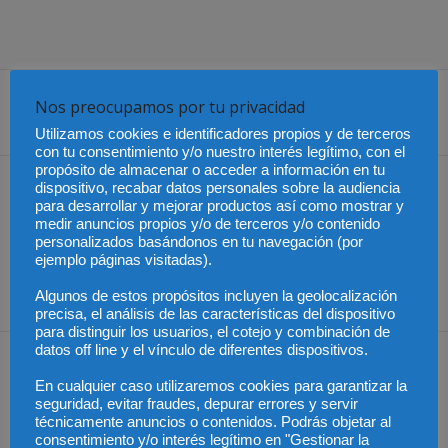
Nos preocupamos por tu privacidad
Share
Utilizamos cookies e identificadores propios y de terceros
con tu consentimiento y/o nuestro interés legítimo, con el
propósito de almacenar o acceder a información en tu
Artículo anterior
Artículo siguiente
dispositivo, recabar datos personales sobre la audiencia
para desarrollar y mejorar productos así como mostrar y
Una sentencia muy
La Audiencia Provincial, a
medir anuncios propios y/o de terceros y/o contenido
positiva para empresas
favor de Camilo José Cela
personalizados basándonos en tu navegación (por
innovadoras
Conde, en su disputa con
ejemplo páginas visitadas).
Marina Castaño por la
herencia del Nobel
Algunos de estos propósitos incluyen la geolocalización
precisa, el análisis de las características del dispositivo
para distinguir los usuarios, el cotejo y combinación de
datos off line y el vínculo de diferentes dispositivos.
Artículos relacionados
Más del autor
En cualquier caso utilizaremos cookies para garantizar la
seguridad, evitar fraudes, depurar errores y servir
técnicamente anuncios o contenidos. Podrás objetar al
consentimiento y/o interés legítimo en "Gestionar la