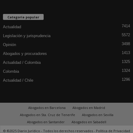
Categoría popular
7414
Actualidad
5572
Legislación y jurisprudencia
3498
Opinión
1413
Abogados y procuradores
1325
Actualidad / Colombia
1324
Colombia
1296
Actualidad / Chile
Abogados en Barcelona
Abogados en Madrid
Abogados en Sta. Cruz de Tenerife
Abogados en Sevilla
Abogados en Santander
Abogados en Sabadell
© ©2025 Diario Jurídico - Todos los derechos reservados -
Política de Privacidad