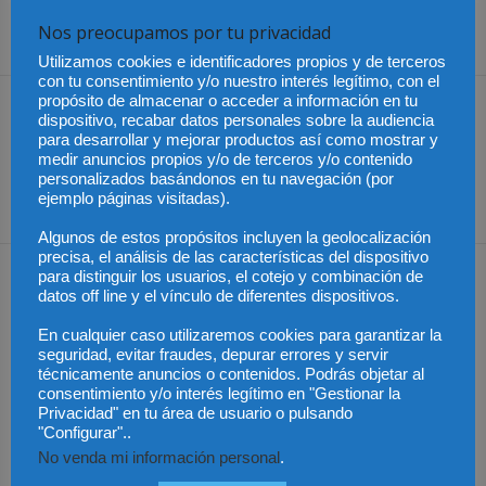
Nos preocupamos por tu privacidad
Share
Utilizamos cookies e identificadores propios y de terceros
con tu consentimiento y/o nuestro interés legítimo, con el
propósito de almacenar o acceder a información en tu
Artículo anterior
Artículo siguiente
dispositivo, recabar datos personales sobre la audiencia
Cada afectado por el IRPH
Colombia – Nueva
para desarrollar y mejorar productos así como mostrar y
podría llegar a recuperar
estrategia de Movilidad
medir anuncios propios y/o de terceros y/o contenido
personalizados basándonos en tu navegación (por
más de 25.000 euros de
Eléctrica
ejemplo páginas visitadas).
media
Algunos de estos propósitos incluyen la geolocalización
precisa, el análisis de las características del dispositivo
para distinguir los usuarios, el cotejo y combinación de
Artículos relacionados
Más del autor
datos off line y el vínculo de diferentes dispositivos.
En cualquier caso utilizaremos cookies para garantizar la
seguridad, evitar fraudes, depurar errores y servir
técnicamente anuncios o contenidos. Podrás objetar al
consentimiento y/o interés legítimo en "Gestionar la
Privacidad" en tu área de usuario o pulsando
Chile – Equidad en el
Chile – Proyecto anti
Chile – Contrato laboral
"Configurar"..
mundo laboral
aborto
por horas
No venda mi información personal
.