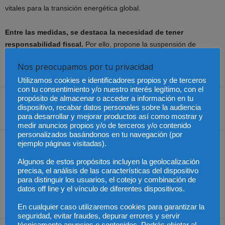
vitales para la transición energética global.
Entre las medidas, se destaca la necesidad de tener
responsabilidad fiscal.
Por ello, propone la suspensión de
nuevas incorporaciones a la gratuidad universitaria por 4 años para
Nos preocupamos por tu privacidad
estabilizar el gasto público.
Utilizamos cookies e identificadores propios y de terceros
con tu consentimiento y/o nuestro interés legítimo, con el
propósito de almacenar o acceder a información en tu
dispositivo, recabar datos personales sobre la audiencia
Share
para desarrollar y mejorar productos así como mostrar y
medir anuncios propios y/o de terceros y/o contenido
personalizados basándonos en tu navegación (por
ejemplo páginas visitadas).
Artículo anterior
Artículo siguiente
Banca, seguros y
Colombia – Se detiene la
Algunos de estos propósitos incluyen la geolocalización
farmacéuticas, entre los
transición presidencial
precisa, el análisis de las características del dispositivo
sectores más afectados
para distinguir los usuarios, el cotejo y combinación de
datos off line y el vínculo de diferentes dispositivos.
por la nueva regulación de
inteligencia artificial
En cualquier caso utilizaremos cookies para garantizar la
seguridad, evitar fraudes, depurar errores y servir