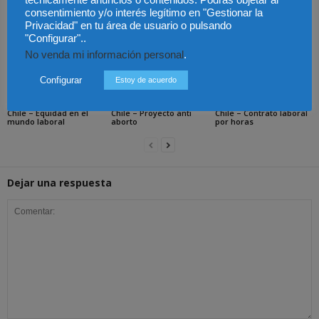
técnicamente anuncios o contenidos. Podrás objetar al
Artículos relacionados
Más del autor
consentimiento y/o interés legítimo en "Gestionar la
Privacidad" en tu área de usuario o pulsando
"Configurar"..
No venda mi información personal
.
Configurar
Estoy de acuerdo
Chile – Equidad en el
Chile – Proyecto anti
Chile – Contrato laboral
mundo laboral
aborto
por horas
Dejar una respuesta