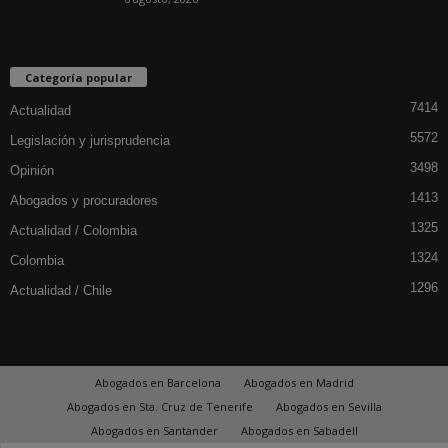
Categoría popular
7414
Actualidad
5572
Legislación y jurisprudencia
3498
Opinión
1413
Abogados y procuradores
1325
Actualidad / Colombia
1324
Colombia
1296
Actualidad / Chile
Abogados en Barcelona
Abogados en Madrid
Abogados en Sta. Cruz de Tenerife
Abogados en Sevilla
Abogados en Santander
Abogados en Sabadell