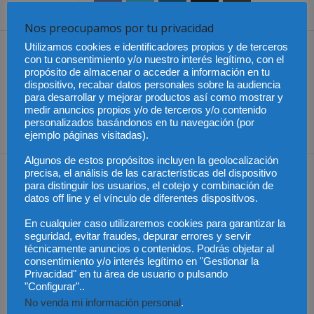
Share
Nos preocupamos por tu privacidad
Utilizamos cookies e identificadores propios y de terceros
Artículo anterior
Artículo siguiente
con tu consentimiento y/o nuestro interés legítimo, con el
México – La Corte
El Tribunal General de la UE
propósito de almacenar o acceder a información en tu
analizará
confirma la nulidad de la
dispositivo, recabar datos personales sobre la audiencia
para desarrollar y mejorar productos así como mostrar y
constitucionalmente los
marca «adidas»
medir anuncios propios y/o de terceros y/o contenido
límites a las técnicas de
personalizados basándonos en tu navegación (por
reproducción asistida.
ejemplo páginas visitadas).
Algunos de estos propósitos incluyen la geolocalización
precisa, el análisis de las características del dispositivo
Artículos relacionados
Más del autor
para distinguir los usuarios, el cotejo y combinación de
datos off line y el vínculo de diferentes dispositivos.
En cualquier caso utilizaremos cookies para garantizar la
seguridad, evitar fraudes, depurar errores y servir
técnicamente anuncios o contenidos. Podrás objetar al
consentimiento y/o interés legítimo en "Gestionar la
Privacidad" en tu área de usuario o pulsando
México – Gobierno
Chile – Equidad en el
México – Asistencia a
solicita que bienes
mundo laboral
víctimas extranjeras en
"Configurar"..
decomisados a narcos
procesos penales
se entreguen a México
No venda mi información personal
.