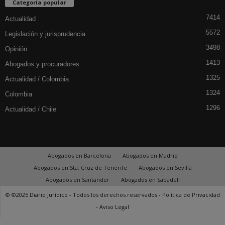
Categoría popular
7414
Actualidad
5572
Legislación y jurisprudencia
3498
Opinión
1413
Abogados y procuradores
1325
Actualidad / Colombia
1324
Colombia
1296
Actualidad / Chile
Abogados en Barcelona
Abogados en Madrid
Abogados en Sta. Cruz de Tenerife
Abogados en Sevilla
Abogados en Santander
Abogados en Sabadell
© ©2025 Diario Jurídico - Todos los derechos reservados -
Política de Privacidad
-
Aviso Legal