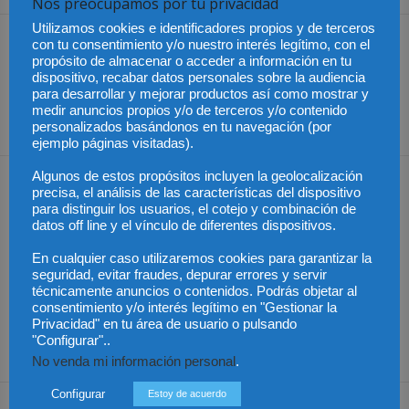
Nos preocupamos por tu privacidad
Utilizamos cookies e identificadores propios y de terceros
Artículo anterior
Artículo siguiente
con tu consentimiento y/o nuestro interés legítimo, con el
propósito de almacenar o acceder a información en tu
Colombia – Ley Mordaza
Firmas.io permite a los
dispositivo, recabar datos personales sobre la audiencia
apunta a las
ciudadanos llevar su vida
para desarrollar y mejorar productos así como mostrar y
encuestadoras
legal digitalizada en el
medir anuncios propios y/o de terceros y/o contenido
bolsillo
personalizados basándonos en tu navegación (por
ejemplo páginas visitadas).
Algunos de estos propósitos incluyen la geolocalización
Artículos relacionados
Más del autor
precisa, el análisis de las características del dispositivo
para distinguir los usuarios, el cotejo y combinación de
datos off line y el vínculo de diferentes dispositivos.
En cualquier caso utilizaremos cookies para garantizar la
seguridad, evitar fraudes, depurar errores y servir
técnicamente anuncios o contenidos. Podrás objetar al
consentimiento y/o interés legítimo en "Gestionar la
Chile – Equidad en el
Chile – Proyecto anti
Chile – Contrato laboral
Privacidad" en tu área de usuario o pulsando
mundo laboral
aborto
por horas
"Configurar"..
No venda mi información personal
.
Configurar
Estoy de acuerdo
Dejar una respuesta