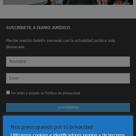
SUSCRÍBETE A DIARIO JURÍDICO
Recibe nuestro boletín semanal con la actualidad jurídica más
destacada.
He leído y acepto la Política de privacidad
Sus datos serán incorporados a un fichero automatizado con el objeto exclusivo de dar
respuesta a su suscripción Dicho fichero es de titularidad exclusiva de LEXDIR GLOBAL
Nos preocupamos por tu privacidad
S.L. y no será cedido a un tercero en ningún caso.
Utilizamos cookies e identificadores propios y de terceros