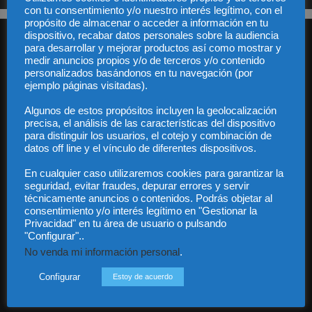
con tu consentimiento y/o nuestro interés legítimo, con el
propósito de almacenar o acceder a información en tu
dispositivo, recabar datos personales sobre la audiencia
para desarrollar y mejorar productos así como mostrar y
medir anuncios propios y/o de terceros y/o contenido
personalizados basándonos en tu navegación (por
ejemplo páginas visitadas).
Algunos de estos propósitos incluyen la geolocalización
Audiencia y Publicidad
precisa, el análisis de las características del dispositivo
Quiénes somos
para distinguir los usuarios, el cotejo y combinación de
Legal
datos off line y el vínculo de diferentes dispositivos.
Privacidad
Contacto
En cualquier caso utilizaremos cookies para garantizar la
Guía Colaboradores
seguridad, evitar fraudes, depurar errores y servir
técnicamente anuncios o contenidos. Podrás objetar al
consentimiento y/o interés legítimo en "Gestionar la
Privacidad" en tu área de usuario o pulsando
Contáctanos:
info@diariojuridico.com
"Configurar"..
No venda mi información personal
.
Configurar
Estoy de acuerdo