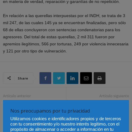
en materia de verdad, reparación y garantías de no repetición.
En relación a las querellas interpuestas por el INDH, se trata de 3
mil 247, de las cuales 145 ya se encuentran finalizadas, pero sólo
68 de ellas concluyeron con sentencias condenatorias para los
agresores. Del total de estas querellas, 2 mil 311 fueron por
apremios ilegítimos, 566 por torturas, 249 por violencia innecesaria
y 121 por otro tipo de vulneración.
Share
Artículo anterior
Artículo siguiente
¿México pretende revisar
Impacto positivo que
el T-MEC?
tendrá la Ley Orgánica
Nos preocupamos por tu privacidad
para la protección de
Utilizamos cookies e identificadores propios y de terceros
menores en entornos
con tu consentimiento y/o nuestro interés legítimo, con el
digitales
propósito de almacenar o acceder a información en tu