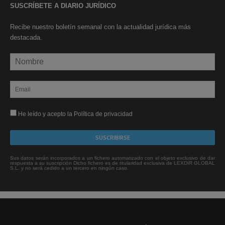
SUSCRÍBETE A DIARIO JURÍDICO
Recibe nuestro boletín semanal con la actualidad jurídica más
destacada.
He leído y acepto la Política de privacidad
Sus datos serán incorporados a un fichero automatizado con el objeto exclusivo de dar
respuesta a su suscripción Dicho fichero es de titularidad exclusiva de LEXDIR GLOBAL
S.L. y no será cedido a un tercero en ningún caso.