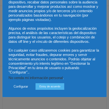
dispositivo, recabar datos personales sobre la audiencia
para desarrollar y mejorar productos así como mostrar y
medir anuncios propios y/o de terceros y/o contenido
Artículos relacionados
Más del autor
personalizados basándonos en tu navegación (por
ejemplo páginas visitadas).
Algunos de estos propósitos incluyen la geolocalización
precisa, el análisis de las características del dispositivo
para distinguir los usuarios, el cotejo y combinación de
datos off line y el vínculo de diferentes dispositivos.
Chile – Equidad en el
Chile – Proyecto anti
Chile – Contrato laboral
En cualquier caso utilizaremos cookies para garantizar la
mundo laboral
aborto
por horas
seguridad, evitar fraudes, depurar errores y servir
técnicamente anuncios o contenidos. Podrás objetar al
consentimiento y/o interés legítimo en "Gestionar la
Privacidad" en tu área de usuario o pulsando
Dejar una respuesta
"Configurar"..
No venda mi información personal
.
Configurar
Estoy de acuerdo