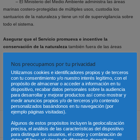
– El Ministerio del Medio Ambiente administra las áreas
marinas costero-protegidas de múltiples usos, custodia los
santuarios de la naturaleza y tiene un rol de supervigilancia sobre
todo el sistema.
Asegurar que el Servicio promueva e incentive la
conservación de la naturaleza
también fuera de las áreas
protegidas, incluyendo la creación de una serie de instrumentos
que permitirán hacer frente a las principales amenazas que hoy
Nos preocupamos por tu privacidad
enfrenta nuestra flora y fauna, como la gestión de especies
Utilizamos cookies e identificadores propios y de terceros
exóticas invasoras, más allá de las áreas protegidas.
con tu consentimiento y/o nuestro interés legítimo, con el
propósito de almacenar o acceder a información en tu
dispositivo, recabar datos personales sobre la audiencia
para desarrollar y mejorar productos así como mostrar y
medir anuncios propios y/o de terceros y/o contenido
personalizados basándonos en tu navegación (por
ejemplo páginas visitadas).
Algunos de estos propósitos incluyen la geolocalización
Share
precisa, el análisis de las características del dispositivo
para distinguir los usuarios, el cotejo y combinación de
datos off line y el vínculo de diferentes dispositivos.