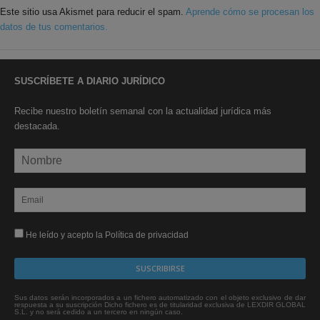
Este sitio usa Akismet para reducir el spam.
Aprende cómo se procesan los
datos de tus comentarios.
SUSCRÍBETE A DIARIO JURÍDICO
Recibe nuestro boletín semanal con la actualidad jurídica más
destacada.
He leído y acepto la Política de privacidad
Sus datos serán incorporados a un fichero automatizado con el objeto exclusivo de dar
respuesta a su suscripción Dicho fichero es de titularidad exclusiva de LEXDIR GLOBAL
S.L. y no será cedido a un tercero en ningún caso.