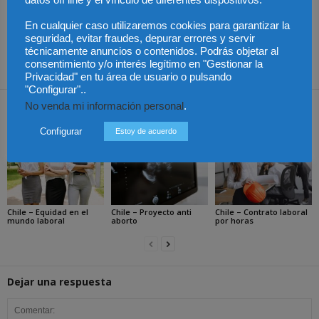
Artículo anterior
Artículo siguiente
En cualquier caso utilizaremos cookies para garantizar la
Guía para la gestión RRHH
México – Reforma
seguridad, evitar fraudes, depurar errores y servir
en 2022
electoral para no regresar
técnicamente anuncios o contenidos. Podrás objetar al
a los tiempos del fraude
consentimiento y/o interés legítimo en "Gestionar la
Privacidad" en tu área de usuario o pulsando
"Configurar"..
No venda mi información personal
.
Artículos relacionados
Más del autor
Configurar
Estoy de acuerdo
Chile – Equidad en el
Chile – Proyecto anti
Chile – Contrato laboral
mundo laboral
aborto
por horas
Dejar una respuesta