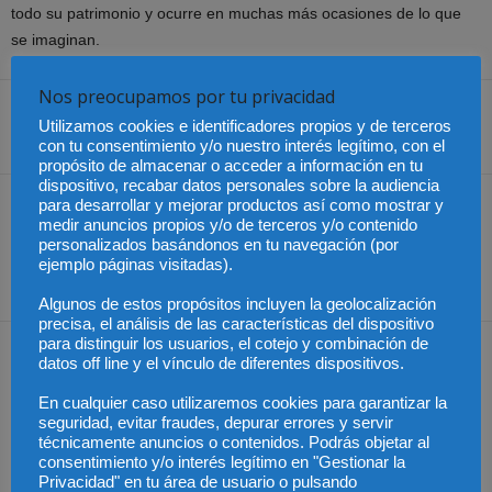
todo su patrimonio y ocurre en muchas más ocasiones de lo que
se imaginan.
Nos preocupamos por tu privacidad
Utilizamos cookies e identificadores propios y de terceros
Share
con tu consentimiento y/o nuestro interés legítimo, con el
propósito de almacenar o acceder a información en tu
dispositivo, recabar datos personales sobre la audiencia
para desarrollar y mejorar productos así como mostrar y
Artículo anterior
Artículo siguiente
medir anuncios propios y/o de terceros y/o contenido
La obvia carga de la
La CNC multa a Orange
personalizados basándonos en tu navegación (por
prueba
por comprar Simyo sin
ejemplo páginas visitadas).
autorización
Algunos de estos propósitos incluyen la geolocalización
precisa, el análisis de las características del dispositivo
para distinguir los usuarios, el cotejo y combinación de
Artículos relacionados
Más del autor
datos off line y el vínculo de diferentes dispositivos.
En cualquier caso utilizaremos cookies para garantizar la
seguridad, evitar fraudes, depurar errores y servir
técnicamente anuncios o contenidos. Podrás objetar al
consentimiento y/o interés legítimo en "Gestionar la
Privacidad" en tu área de usuario o pulsando
Los trabajadores de
Las empresas se