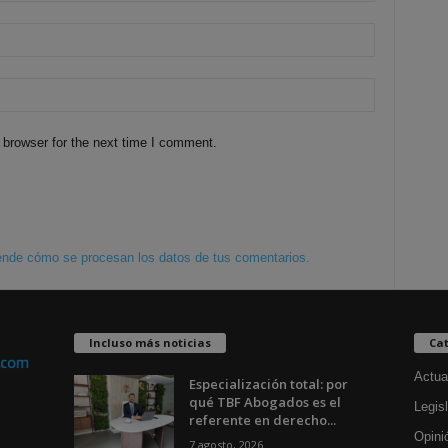
 browser for the next time I comment.
nde cómo se procesan los datos de tus comentarios.
Incluso más noticias
Cat
Actua
Especialización total: por
qué TBF Abogados es el
Legisl
referente en derecho...
Opini
7 agosto, 2026