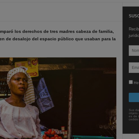
SUSC
Recib
mparó los derechos de tres madres cabeza de familia,
juríd
den de desalojo del espacio público que usaban para la
He 
Sus da
objeto 
es de 
cedido