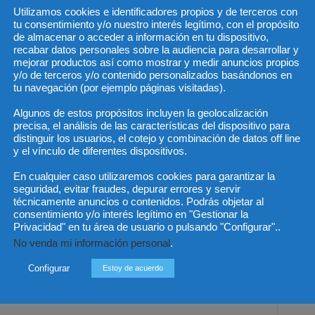
encontrara configurado el principio de la confianza
Utilizamos cookies e identificadores propios y de terceros con
tu consentimiento y/o nuestro interés legítimo, con el propósito
 habían ocupado el caney de forma discontinua, había lugar
de almacenar o acceder a información en tu dispositivo,
ndiendo a sus condiciones materiales y, en consecuencia,
recabar datos personales sobre la audiencia para desarrollar y
que pudieran continuar con su actividad económica, máxime
mejorar productos así como mostrar y medir anuncios propios
y/o de terceros y/o contenido personalizados basándonos en
o de menores de edad.
tu navegación (por ejemplo páginas visitadas).
que el lugar adoptado para la preparación y venta de
Algunos de estos propósitos incluyen la geolocalización
precisa, el análisis de las características del dispositivo para
de las mujeres. Por lo anterior, dado que aún no se ha
distinguir los usuarios, el cotejo y combinación de datos off line
e les ofrezca a las mujeres una solución para continuar
y el vínculo de diferentes dispositivos.
a Inspección de Policía accionada y a la Alcaldía de Corozal
En cualquier caso utilizaremos cookies para garantizar la
diato dirigido a brindarles una opción de reubicación que
seguridad, evitar fraudes, depurar errores y servir
técnicamente anuncios o contenidos. Podrás objetar al
consentimiento y/o interés legítimo en "Gestionar la
Privacidad" en tu área de usuario o pulsando "Configurar"..
 concreta, las mujeres podrán continuar haciendo uso del
No venda mi información personal
.
y exclusivamente bajo la observancia de protocolos mínimos
e serán previstos por la misma alcaldía.
Configurar
Estoy de acuerdo
l voto en esta decisión.