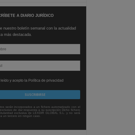
RÍBETE A DIARIO JURÍDICO
e nuestro boletín semanal con la actualidad
ica más destacada.
leído y acepto la Política de privacidad
tos serán incorporados a un fichero automatizado con el
exclusivo de dar respuesta a su suscripción Dicho fichero
titularidad exclusiva de LEXDIR GLOBAL S.L. y no será
 a un tercero en ningún caso.