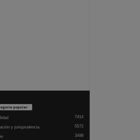
egoría popular
7414
lidad
5572
ación y jurisprudencia
3498
ón