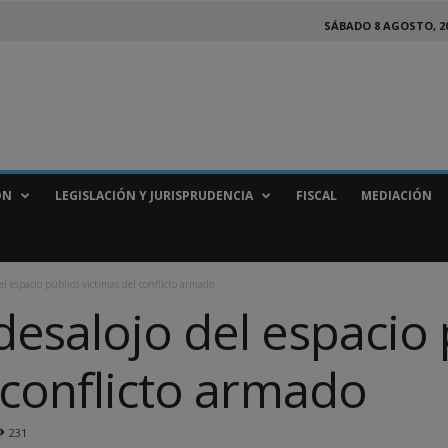
SÁBADO 8 AGOSTO, 2
ÓN
LEGISLACIÓN Y JURISPRUDENCIA
FISCAL
MEDIACIÓN
l espacio público víctimas del conflicto armado
desalojo del espacio 
 conflicto armado
231