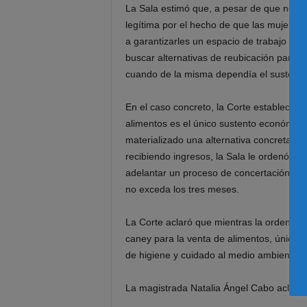
La Sala estimó que, a pesar de que no se 
legítima por el hecho de que las mujeres
a garantizarles un espacio de trabajo ate
buscar alternativas de reubicación para 
cuando de la misma dependía el sustent
En el caso concreto, la Corte estableció 
alimentos es el único sustento económico 
materializado una alternativa concreta qu
recibiendo ingresos, la Sala le ordenó a l
adelantar un proceso de concertación inme
no exceda los tres meses.
La Corte aclaró que mientras la orden se
caney para la venta de alimentos, única 
de higiene y cuidado al medio ambiente qu
La magistrada Natalia Ángel Cabo aclaró e