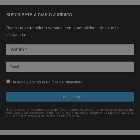
SUSCRÍBETE A DIARIO JURÍDICO
Recibe nuestro boletín semanal con la actualidad jurídica más
destacada.
He leído y acepto la Política de privacidad
Sus datos serán incorporados a un fichero automatizado con el objeto exclusivo de dar
respuesta a su suscripción Dicho fichero es de titularidad exclusiva de LEXDIR GLOBAL
S.L. y no será cedido a un tercero en ningún caso.