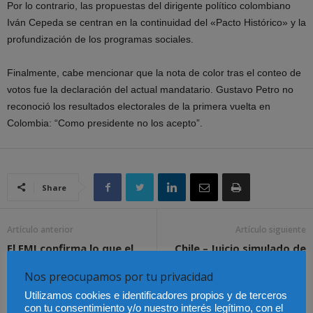
Por lo contrario, las propuestas del dirigente político colombiano
Iván Cepeda se centran en la continuidad del «Pacto Histórico» y la
profundización de los programas sociales.
Finalmente, cabe mencionar que la nota de color tras el conteo de
votos fue la declaración del actual mandatario. Gustavo Petro no
reconoció los resultados electorales de la primera vuelta en
Colombia: “Como presidente no los acepto”.
Share
Artículo anterior
Artículo siguiente
El FMI confirma lo que el
Chile – Juicio simulado de
mercado ya demostraba:
los tres cerditos contra el
Nos preocupamos por tu privacidad
tres años de Ley de
lobo feroz
Vivienda, 120.000 pisos
Utilizamos cookies e identificadores propios y de terceros
menos y alquileres que no
con tu consentimiento y/o nuestro interés legítimo, con el