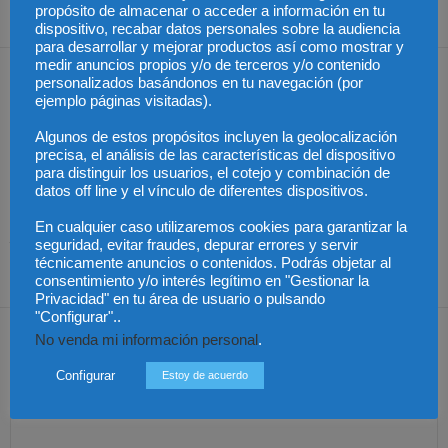
dejan de subir
propósito de almacenar o acceder a información en tu
dispositivo, recabar datos personales sobre la audiencia
para desarrollar y mejorar productos así como mostrar y
medir anuncios propios y/o de terceros y/o contenido
Artículos relacionados
Más del autor
personalizados basándonos en tu navegación (por
ejemplo páginas visitadas).
Algunos de estos propósitos incluyen la geolocalización
precisa, el análisis de las características del dispositivo
para distinguir los usuarios, el cotejo y combinación de
datos off line y el vínculo de diferentes dispositivos.
Colombia – Proteger la
Colombia – Abelardo de
Colombia – Judicatura y
En cualquier caso utilizaremos cookies para garantizar la
vida desde la
la Espirella asumirá en
acceso al título de
fecundación
un acto en Cali
abogado
seguridad, evitar fraudes, depurar errores y servir
técnicamente anuncios o contenidos. Podrás objetar al
consentimiento y/o interés legítimo en "Gestionar la
Privacidad" en tu área de usuario o pulsando
"Configurar"..
Dejar una respuesta
No venda mi información personal
.
Configurar
Estoy de acuerdo