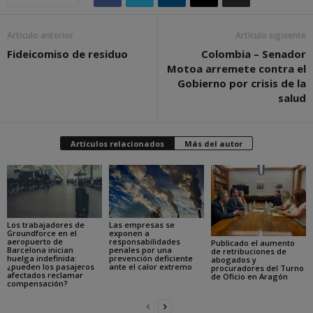
Artículo anterior
Artículo siguiente
Fideicomiso de residuo
Colombia – Senador
Motoa arremete contra el
Gobierno por crisis de la
salud
Artículos relacionados
Más del autor
Los trabajadores de
Las empresas se
Groundforce en el
exponen a
aeropuerto de
responsabilidades
Publicado el aumento
Barcelona inician
penales por una
de retribuciones de
huelga indefinida:
prevención deficiente
abogados y
¿pueden los pasajeros
ante el calor extremo
procuradores del Turno
afectados reclamar
de Oficio en Aragón
compensación?