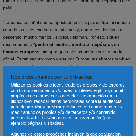
(hasta 100.000 euros por el Fondo de Garantía de Depósitos de su
país).
“La banca española no ha apostado por los plazos fijos ni siquiera
cuando los tipos estaban en máximos y, ahora, con los tipos en
descenso, mucho menos”, explica Feldman. Por eso, siguen
recomendando “
perder el miedo a contratar depósitos en
bancos europeos
, siempre que estén cubiertos por un fondo
oficial. Es tan seguro como viajar por Europa: tus ahorros también
pueden cruzar fronteras con garantías”.
Nos preocupamos por tu privacidad
¿Por qué bajan los depósitos?
Utilizamos cookies e identificadores propios y de terceros
con tu consentimiento y/o nuestro interés legítimo, con el
El principal motivo es la
política monetaria del BCE
. Su nueva
propósito de almacenar o acceder a información en tu
dispositivo, recabar datos personales sobre la audiencia
bajada de tipos ha reducido la facilidad de depósito al 2,25% y esto
para desarrollar y mejorar productos así como mostrar y
presiona directamente a los bancos para ajustar la rentabilidad que
medir anuncios propios y/o de terceros y/o contenido
ofrecen.
personalizados basándonos en tu navegación (por
ejemplo páginas visitadas).
“Desde que el BCE comenzó a recortar tipos, hemos visto como los
Algunos de estos propósitos incluyen la geolocalización