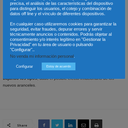
depósitos al 4% han desaparecido, luego los del 3% a principios de
precisa, el análisis de las características del dispositivo
para distinguir los usuarios, el cotejo y combinación de
este año y ahora nos dirigimos hacia una nueva normalidad por
datos off line y el vínculo de diferentes dispositivos.
debajo del 2,5%”, concluye Feldman.
En cualquier caso utilizaremos cookies para garantizar la
seguridad, evitar fraudes, depurar errores y servir
Contexto internacional: aranceles, inflación y volatilidad
técnicamente anuncios o contenidos. Podrás objetar al
consentimiento y/o interés legítimo en "Gestionar la
A esta coyuntura
se añade la incertidumbre internacional
: la
Privacidad" en tu área de usuario o pulsando
"Configurar"..
nueva guerra comercial impulsada por Donald Trump ha disparado
No venda mi información personal
.
la volatilidad de los mercados. Aunque
se ha pactado una tregua
de tres meses, los inversores se mantienen en alerta
. Además,
Configurar
Estoy de acuerdo
la Reserva Federal ha señalado que
esperará antes de seguir
bajando los tipos
, dado el posible efecto inflacionario de los
nuevos aranceles.
Share