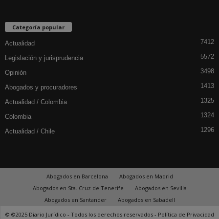
Categoría popular
7412
Actualidad
5572
Legislación y jurisprudencia
3498
Opinión
1413
Abogados y procuradores
1325
Actualidad / Colombia
1324
Colombia
1296
Actualidad / Chile
Abogados en Barcelona
Abogados en Madrid
Abogados en Sta. Cruz de Tenerife
Abogados en Sevilla
Abogados en Santander
Abogados en Sabadell
© ©2025 Diario Jurídico - Todos los derechos reservados -
Política de Privacidad